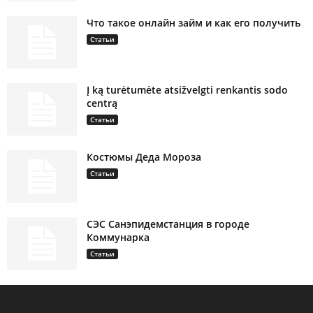
Что такое онлайн займ и как его получить
Статьи
Į ką turėtumėte atsižvelgti renkantis sodo
centrą
Статьи
Костюмы Деда Мороза
Статьи
СЭС Санэпидемстанция в городе
Коммунарка
Статьи