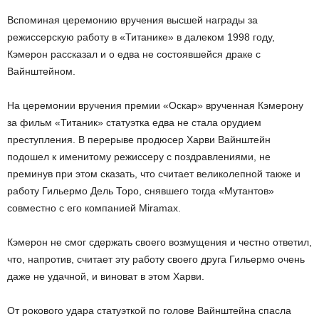
Вспоминая церемонию вручения высшей награды за
режиссерскую работу в «Титанике» в далеком 1998 году,
Кэмерон рассказал и о едва не состоявшейся драке с
Вайнштейном.
На церемонии вручения премии «Оскар» врученная Кэмерону
за фильм «Титаник» статуэтка едва не стала орудием
преступления. В перерыве продюсер Харви Вайнштейн
подошел к именитому режиссеру с поздравлениями, не
преминув при этом сказать, что считает великолепной также и
работу Гильермо Дель Торо, снявшего тогда «Мутантов»
совместно с его компанией Miramax.
Кэмерон не смог сдержать своего возмущения и честно ответил,
что, напротив, считает эту работу своего друга Гильермо очень
даже не удачной, и виноват в этом Харви.
От рокового удара статуэткой по голове Вайнштейна спасла