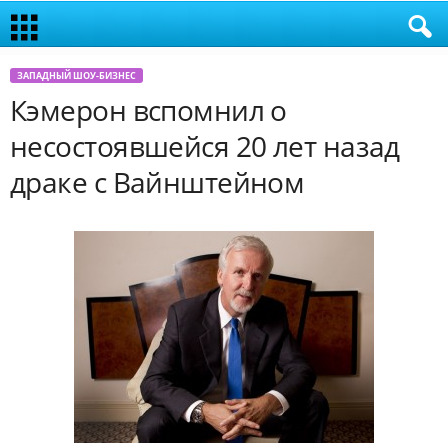
ЗАПАДНЫЙ ШОУ-БИЗНЕС
Кэмерон вспомнил о
несостоявшейся 20 лет назад
драке с Вайнштейном