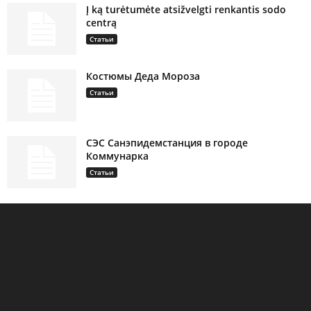
Į ką turėtumėte atsižvelgti renkantis sodo
centrą
Статьи
Костюмы Деда Мороза
Статьи
СЭС Санэпидемстанция в городе
Коммунарка
Статьи