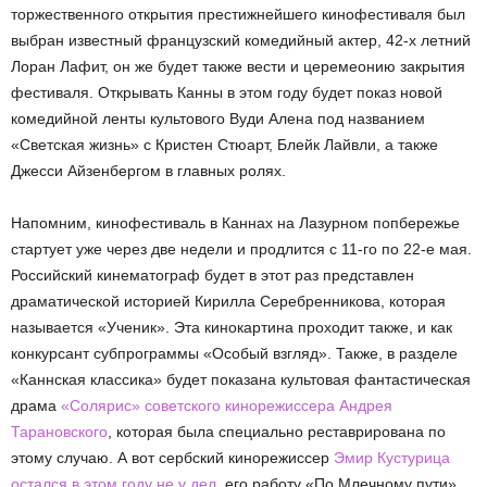
торжественного открытия престижнейшего кинофестиваля был
выбран известный французский комедийный актер, 42-х летний
Лоран Лафит, он же будет также вести и церемеонию закрытия
фестиваля. Открывать Канны в этом году будет показ новой
комедийной ленты культового Вуди Алена под названием
«Светская жизнь» с Кристен Стюарт, Блейк Лайвли, а также
Джесси Айзенбергом в главных ролях.
Напомним, кинофестиваль в Каннах на Лазурном попбережье
стартует уже через две недели и продлится с 11-го по 22-е мая.
Российский кинематограф будет в этот раз представлен
драматической историей Кирилла Серебренникова, которая
называется «Ученик». Эта кинокартина проходит также, и как
конкурсант субпрограммы «Особый взгляд». Также, в разделе
«Каннская классика» будет показана культовая фантастическая
драма
«Солярис» советского кинорежиссера Андрея
Тарановского
, которая была специально реставрирована по
этому случаю. А вот сербский кинорежиссер
Эмир Кустурица
остался в этом году не у дел
, его работу «По Млечному пути»