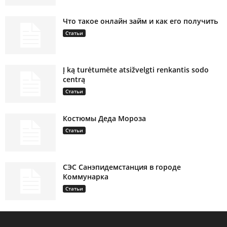
Что такое онлайн займ и как его получить
Статьи
Į ką turėtumėte atsižvelgti renkantis sodo
centrą
Статьи
Костюмы Деда Мороза
Статьи
СЭС Санэпидемстанция в городе
Коммунарка
Статьи