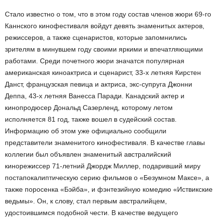
Стало известно о том, что в этом году состав членов жюри 69-го
Каннского кинофестиваля войдут девять знаменитых актеров,
режиссеров, а также сценаристов, которые запомнились
зрителям в минувшем году своими яркими и впечатляющими
работами. Среди почетного жюри значатся популярная
американская киноактриса и сценарист, 33-х летняя Кирстен
Данст, французская певица и актриса, экс-супруга Джонни
Деппа, 43-х летняя Ванесса Паради. Канадский актер и
кинопродюсер Дональд Сазерленд, которому летом
исполняется 81 год, также вошел в судейский состав.
Информацию об этом уже официально сообщили
представители знаменитого кинофестиваля. В качестве главы
коллегии был объявлен знаменитый австралийский
кинорежиссер 71-летний Джордж Миллер, подаривший миру
постапокалиптическую серию фильмов о «Безумном Максе», а
также поросенка «Бэйба», и фэнтезийную комедию «Иствикские
ведьмы». Он, к слову, стал первым австралийцем,
удостоившимся подобной чести. В качестве ведущего