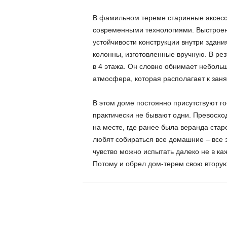
В фамильном тереме старинные аксесс
современными технологиями. Выстроен
устойчивости конструкции внутри здан
колонны, изготовленные вручную. В ре
в 4 этажа. Он словно обнимает неболь
атмосфера, которая располагает к зан
В этом доме постоянно присутствуют го
практически не бывают одни. Превосхо
на месте, где ранее была веранда стар
любят собираться все домашние – все э
чувство можно испытать далеко не в ка
Потому и обрел дом-терем свою вторую