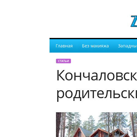
Главная
Без макияжа
Западны
СТАТЬИ
Кончаловск
родительск