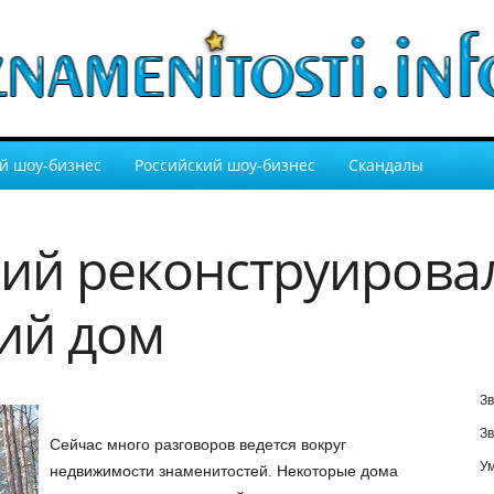
й шоу-бизнес
Российский шоу-бизнес
Скандалы
ий реконструирова
ий дом
Зв
Зв
Сейчас много разговоров ведется вокруг
У
недвижимости знаменитостей. Некоторые дома