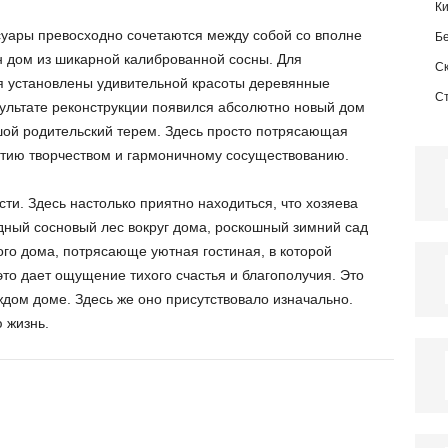
К
уары превосходно сочетаются между собой со вполне
Б
 дом из шикарной калиброванной сосны. Для
С
ия установлены удивительной красоты деревянные
С
зультате реконструкции появился абсолютно новый дом
шой родительский терем. Здесь просто потрясающая
ятию творчеством и гармоничному сосуществованию.
сти. Здесь настолько приятно находиться, что хозяева
дный сосновый лес вокруг дома, роскошный зимний сад
ого дома, потрясающе уютная гостиная, в которой
то дает ощущение тихого счастья и благополучия. Это
ждом доме. Здесь же оно присутствовало изначально.
 жизнь.