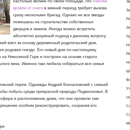
настолько велики по своей площади, что
очистка
Зв
кровли от снега
в зимний период требует вызова
За
сразу нескольких бригад. Однако не все звезды
Ро
помешаны на строительстве собственных
Зн
дворцов и замков. Иногда можно встретить
абсолютно разумный подход к данному вопросу.
Лу
ий взял за основу деревянный родительский дом,
Но
щее родовое гнездо. Его новый дом по-настоящему
Ре
 на Николиной Горе и построен на основе старого
Но
шлого века. Именно там любила собираться вся семья
Шо
Фа
ческий терем. Однажды Андрей Кончаловский с семьей
Уч
чтобы побыть среди прекрасной природы Подмосковья. В
се
осфера и расположение дома, что они прожили там
 решение особняк реконструировать, сохранив его
С
Са
М
оре