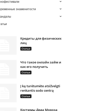
инофестивали
еременные знаменитости
кандалы
татьи
Кредиты для физических
лиц
Статьи
Что такое онлайн займ и
как его получить
Статьи
Į ką turėtumėte atsižvelgti
renkantis sodo centrą
Статьи
Костюмы Деда Мороза