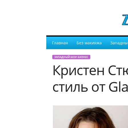
Главная
Без макияжа
Западны
ЗАПАДНЫЙ ШОУ-БИЗНЕС
Кристен Ст
стиль от G