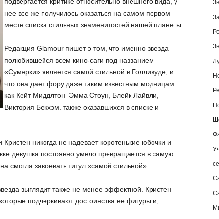
подвергается критике относительно внешнего вида, у
Зв
нее все же получилось оказаться на самом первом
За
месте списка стильных знаменитостей нашей планеты.
Ро
Зн
Редакция Glamour пишет о том, что именно звезда
полюбившейся всем кино-саги под названием
Лу
«Сумерки» является самой стильной в Голливуде, и
Но
что она дает фору даже таким известным модницам
Ре
как Кейт Миддлтон, Эмма Стоун, Блейк Лайвли,
Но
Виктория Бекхэм, также оказавшихся в списке и
Шо
Фа
ни Кристен никогда не надевает коротенькие юбочки и
Уч
ожке девушка постоянно умело превращается в самую
се
а смогла завоевать титул «самой стильной».
С
 звезда выглядит также не менее эффектной. Кристен
Са
которые подчеркивают достоинства ее фигуры и,
М