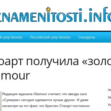
й шоу-бизнес
Российский шоу-бизнес
Скандалы
юарт получила «золо
lamour
Зв
Редакция журнала Glamour считает, что звезда саги
Зв
«Сумерки» сегодня одевается лучше других. И даже
У
несмотря на тот факт, что Кристен Стюарт постоянно