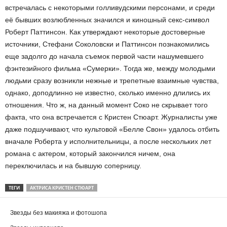
встречалась с некоторыми голливудскими персонами, и среди
её бывших возлюбленных значился и киношный секс-символ
Роберт Паттинсон. Как утверждают некоторые достоверные
источники, Стефани Соколовски и Паттинсон познакомились
еще задолго до начала съемок первой части нашумевшего
фэнтезийного фильма «Сумерки». Тогда же, между молодыми
людьми сразу возникли нежные и трепетные взаимные чувства,
однако, доподлинно не известно, сколько именно длились их
отношения. Что ж, на данный момент Соко не скрывает того
факта, что она встречается с Кристен Стюарт. Журналисты уже
даже подшучивают, что культовой «Белле Свон» удалось отбить
вначале Роберта у исполнительницы, а после нескольких лет
романа с актером, который закончился ничем, она
переключилась и на бывшую соперницу.
ТЕГИ
АКТРИСА КРИСТЕН СТЮАРТ
Звезды без макияжа и фотошопа