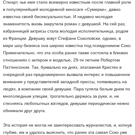
Стюарт, чье имя стало всемирно известным после главной роли
в популярнейшей молодежной киносаге «Сумерки», давно
известна своей бисексуальностью. И недавно молодая
знаменитость вновь закрутила роман с девушкой. На сей раз,
избранницей актрисы стала молодая исполнительница, родом
из Франции. Девушку зовут Стефани Соколовски, однако, в
мире шоу-бизнеса она широко известна под псевдонимом Соко.
Примечательно, что эта особа ранее также состояла в близких
отношениях с актером и моделью, 29-ти летним Робертом
Паттинсоном. Так, буквально на днях, эпатажная Кристен в
очередной раз преднамеренно вызвала интерес и повышенное
внимание у представителей западной прессы, появившись на
людях, в компании своей девушки. Пара гуляла белым днем по
многолюдным улицам, трогательно держась за руки, и, не
стесняясь любопытных взглядов, девушки периодически нежно
обнимали друг друга.
Эта история не могла не заинтересовать журналистов, и, копнув
глубже, им и удалось выяснить, что ранее эта самая Соко уже