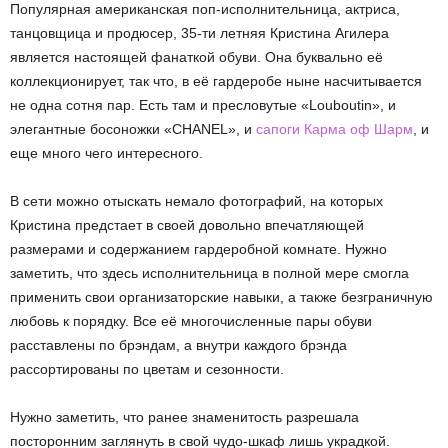
Популярная американская поп-исполнительница, актриса,
танцовщица и продюсер, 35-ти летняя Кристина Агилера
является настоящей фанаткой обуви. Она буквально её
коллекционирует, так что, в её гардеробе ныне насчитывается
не одна сотня пар. Есть там и пресловутые «Louboutin», и
элегантные босоножки «CHANEL», и
сапоги Карма оф Шарм
, и
еще много чего интересного.
В сети можно отыскать немало фотографий, на которых
Кристина предстает в своей довольно впечатляющей
размерами и содержанием гардеробной комнате. Нужно
заметить, что здесь исполнительница в полной мере смогла
применить свои организаторские навыки, а также безграничную
любовь к порядку. Все её многочисленные пары обуви
расставлены по брэндам, а внутри каждого брэнда
рассортированы по цветам и сезонности.
Нужно заметить, что ранее знаменитость разрешала
посторонним заглянуть в свой чудо-шкаф лишь украдкой.