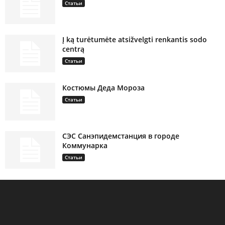
Статьи
Į ką turėtumėte atsižvelgti renkantis sodo
centrą
Статьи
Костюмы Деда Мороза
Статьи
СЭС Санэпидемстанция в городе
Коммунарка
Статьи