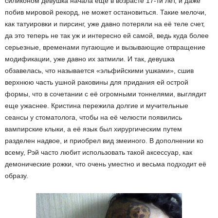
силиконом девушка начала еще в возрасте 17-ти лет, и даже
побив мировой рекорд, не может остановиться. Такие мелочи,
как татуировки и пирсинг, уже давно потеряли на её теле счет,
да это теперь не так уж и интересно ей самой, ведь куда более
серьезные, временами пугающие и вызывающие отвращение
модификации, уже давно их затмили. И так, девушка
обзавелась, что называется «эльфийскими ушками», сшив
верхнюю часть ушной раковины для придания ей острой
формы, что в сочетании с её огромными тоннелями, выглядит
еще ужаснее. Кристина пережила долгие и мучительные
сеансы у стоматолога, чтобы на её челюсти появились
вампирские клыки, а её язык был хирургическим путем
разделен надвое, и приобрел вид змеиного. В дополнении ко
всему, Рэй часто любит использовать такой аксессуар, как
демонические рожки, что очень уместно и весьма подходит её
образу.