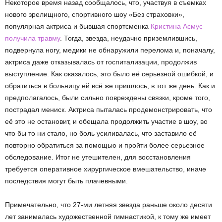
Некоторое время назад сообщалось, что, участвуя в съемках
нового зрелищного, спортивного шоу «Без страховки»,
популярная актриса и бывшая спортсменка
Кристина Асмус
получила травму
. Тогда, звезда, неудачно приземлившись,
подвернула ногу, медики не обнаружили перелома и, поначалу,
актриса даже отказывалась от госпитализации, продолжив
выступление. Как оказалось, это было её серьезной ошибкой, и
обратиться в больницу ей всё же пришлось, в тот же день. Как и
предполагалось, были сильно повреждены связки, кроме того,
пострадал мениск. Актриса пыталась продемонстрировать, что
её это не остановит, и обещала продолжить участие в шоу, во
что бы то ни стало, но боль усиливалась, что заставило её
повторно обратиться за помощью и пройти более серьезное
обследование. Итог не утешителен, для восстановления
требуется оперативное хирургическое вмешательство, иначе
последствия могут быть плачевными.
Примечательно, что 27-ми летняя звезда раньше около десяти
лет занималась художественной гимнастикой, к тому же имеет