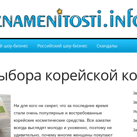
й шоу-бизнес
Российский шоу-бизнес
Скандалы
ыбора корейской к
Зв
Зв
Ни для кого не секрет, что за последнее время
У
стали очень популярные и востребованные
корейские косметические средства. Все азиатки
Зв
всегда выглядят молодо и ухоженно, поэтому не
За
удивительно, почему многие женщины покупают