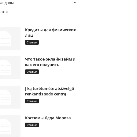
кандалы
татьи
Кредиты для физических
лиц
Статьи
Что такое онлайн займ и
как его получить
Статьи
Į ką turėtumėte atsižvelgti
renkantis sodo centrą
Статьи
Костюмы Деда Мороза
Статьи