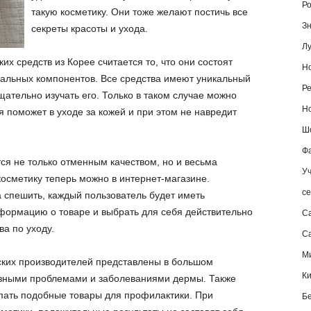
Ро
такую косметику. Они тоже желают постичь все
Зн
секреты красоты и ухода.
Лу
х средств из Корее считается то, что они состоят
Но
ральных компонентов. Все средства имеют уникальный
Ре
щательно изучать его. Только в таком случае можно
Но
я поможет в уходе за кожей и при этом не навредит
Шо
Фа
ся не только отменным качеством, но и весьма
Уч
косметику теперь можно в интернет-магазине.
се
а спешить, каждый пользователь будет иметь
формацию о товаре и выбрать для себя действительно
С
а по уходу.
Са
М
ских производителей представлены в большом
К
разными проблемами и заболеваниями дермы. Также
пать подобные товары для профилактики. При
Б