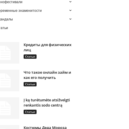
инофестивали
еременные знаменитости
кандалы
татьи
Кредиты для физических
лиц
Статьи
Что такое онлайн займ и
как его получить
Статьи
Į ką turėtumėte atsižvelgti
renkantis sodo centrą
Статьи
Костюмы Деда Мороза