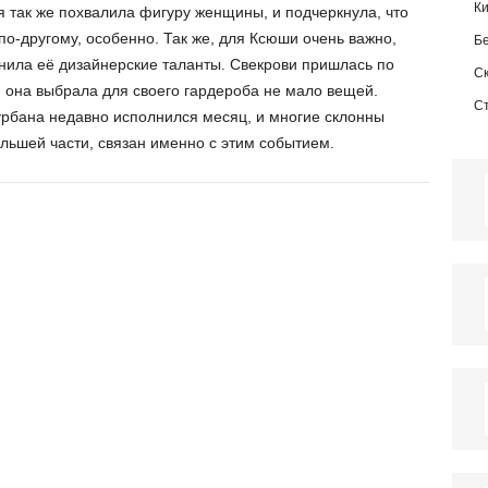
К
 так же похвалила фигуру женщины, и подчеркнула, что
по-другому, особенно. Так же, для Ксюши очень важно,
Б
нила её дизайнерские таланты. Свекрови пришлась по
С
и она выбрала для своего гардероба не мало вещей.
С
Курбана недавно исполнился месяц, и многие склонны
ольшей части, связан именно с этим событием.