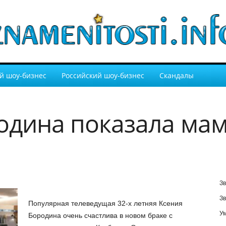
й шоу-бизнес
Российский шоу-бизнес
Скандалы
одина показала мам
Зв
Зв
Популярная телеведущая 32-х летняя Ксения
У
Бородина очень счастлива в новом браке с