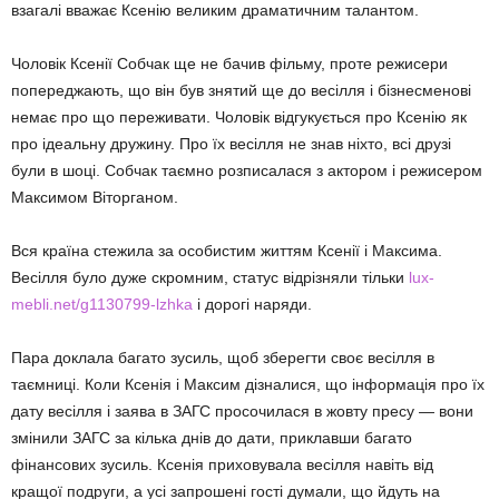
взагалi вважає Ксенiю великим драматичним талантом.
Чоловік Ксенії Собчак ще не бачив фільму, проте режисери
попереджають, що він був знятий ще до весілля і бізнесменові
немає про що переживати. Чоловік відгукується про Ксенію як
про ідеальну дружину. Про їх весілля не знав ніхто, всі друзі
були в шоці. Собчак таємно розписалася з актором і режисером
Максимом Віторганом.
Вся країна стежила за особистим життям Ксенії і Максима.
Весілля було дуже скромним, статус відрізняли тільки
lux-
mebli.net/g1130799-lzhka
і дорогі наряди.
Пара доклала багато зусиль, щоб зберегти своє весілля в
таємниці. Коли Ксенія і Максим дізналися, що інформація про їх
дату весілля і заява в ЗАГС просочилася в жовту пресу — вони
змінили ЗАГС за кілька днів до дати, приклавши багато
фінансових зусиль. Ксенія приховувала весілля навіть від
кращої подруги, а усі запрошені гості думали, що йдуть на