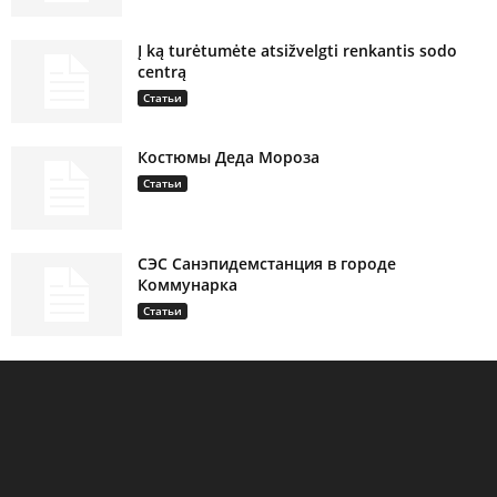
Į ką turėtumėte atsižvelgti renkantis sodo
centrą
Статьи
Костюмы Деда Мороза
Статьи
СЭС Санэпидемстанция в городе
Коммунарка
Статьи