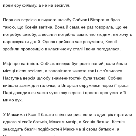
прем’єру фільму, а не на весілля.
Першою версією швидкого шлюбу Собчак і Віторгана була
такою, що Ксенія вагітна. Вона й сама не раз говорила, що не
потребує шлюбу, а весілля потрібно виключно людям, які хочуть
народжувати дітей. Однак прийшов час розуміння, Ксенії
зробили пропозицію в класичному стилі і вона погодилася.
Міф про вагітність Собчак швидко був розвінчаний, коли йшли
місяці після весілля, а заповітного живота так і не з’явилося.
Наступна версія шлюбу знаменитостей була такою: Собчак
вийшла заміж для галочки, а Віторган одружився через її грошi.
Парі доводиться часто чути таку версію і просто пропускати її
мимо вух.
У Максима і Ксенії багато спільних рис, вони в один рік втратили
одного зі своїх батьків, Максим матір, а Ксенія батька. Ксенія
знаходить безліч подібностей Максима зі своїм батьком, а