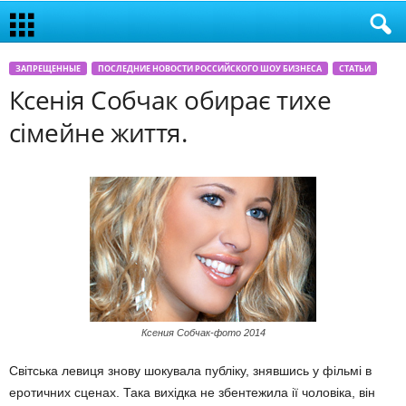
ЗАПРЕЩЕННЫЕ
ПОСЛЕДНИЕ НОВОСТИ РОССИЙСКОГО ШОУ БИЗНЕСА
СТАТЬИ
Ксенiя Собчак обирає тихе
сiмейне життя.
Ксения Собчак-фото 2014
Свiтська левиця знову шокувала публiку, знявшись у фiльмi в
еротичних сценах. Така вихiдка не збентежила iї чоловiка, вiн