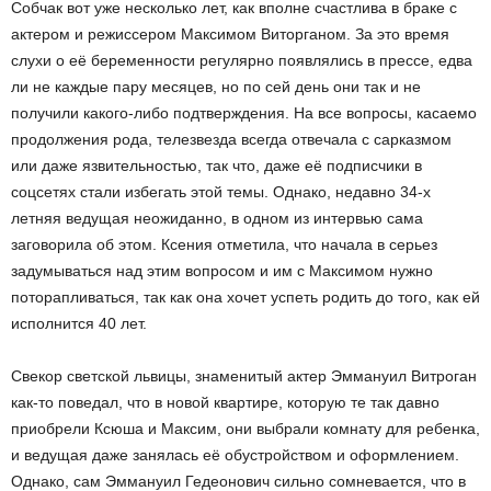
Собчак вот уже несколько лет, как вполне счастлива в браке с
актером и режиссером Максимом Виторганом. За это время
слухи о её беременности регулярно появлялись в прессе, едва
ли не каждые пару месяцев, но по сей день они так и не
получили какого-либо подтверждения. На все вопросы, касаемо
продолжения рода, телезвезда всегда отвечала с сарказмом
или даже язвительностью, так что, даже её подписчики в
соцсетях стали избегать этой темы. Однако, недавно 34-х
летняя ведущая неожиданно, в одном из интервью сама
заговорила об этом. Ксения отметила, что начала в серьез
задумываться над этим вопросом и им с Максимом нужно
поторапливаться, так как она хочет успеть родить до того, как ей
исполнится 40 лет.
Свекор светской львицы, знаменитый актер Эммануил Витроган
как-то поведал, что в новой квартире, которую те так давно
приобрели Ксюша и Максим, они выбрали комнату для ребенка,
и ведущая даже занялась её обустройством и оформлением.
Однако, сам Эммануил Гедеонович сильно сомневается, что в