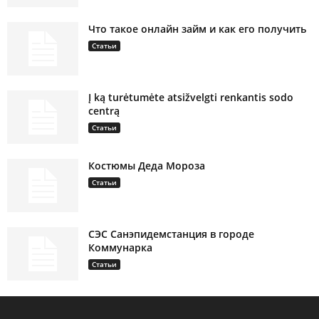
Что такое онлайн займ и как его получить
Статьи
Į ką turėtumėte atsižvelgti renkantis sodo
centrą
Статьи
Костюмы Деда Мороза
Статьи
СЭС Санэпидемстанция в городе
Коммунарка
Статьи