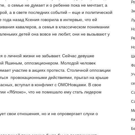
Ро
пе, о семье не думает и о ребенке пока не мечтает, а
Зн
ой, а в свете последних событий – еще и политической
 года назад Ксения говорила в интервью, что ей
Лу
ивания кавалеров, а семья в классическом понимании
Но
маленьких детей она вовсе не любит, они не вызывают у
Ре
Но
я о личной жизни не забывает. Сейчас девушке
Шо
ей Яшиным, оппозиционером. Молодой человек
Фа
нимает участие в акциях протеста. Столичной оппозиции
Уч
иться провокационными действиями, прыгал на крыше
се
асных, вступал в конфликт с ОМОНовцами. В свое
ии «Яблоко», что не помешало ему стать лидером
С
Са
М
ет свои отношения, но и не опровергает слухи о
К
Б