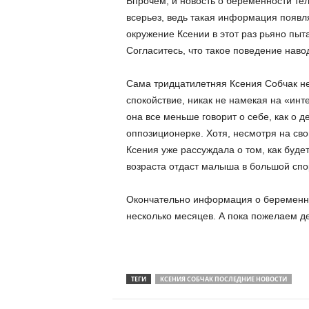
Впрочем, и новость о беременности т
всерьез, ведь такая информация появл
окружение Ксении в этот раз рьяно пыт
Согласитесь, что такое поведение нав
Сама тридцатилетняя Ксения Собчак не
спокойствие, никак не намекая на «инт
она все меньше говорит о себе, как о д
оппозиционерке. Хотя, несмотря на сво
Ксения уже рассуждала о том, как будет
возраста отдаст малыша в большой спор
Окончательно информация о беременно
несколько месяцев. А пока пожелаем д
ТЕГИ
КСЕНИЯ СОБЧАК ПОСЛЕДНИЕ НОВОСТИ