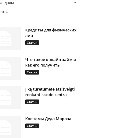
кандалы
татьи
Кредиты для физических
лиц
Статьи
Что такое онлайн займ и
как его получить
Статьи
Į ką turėtumėte atsižvelgti
renkantis sodo centrą
Статьи
Костюмы Деда Мороза
Статьи