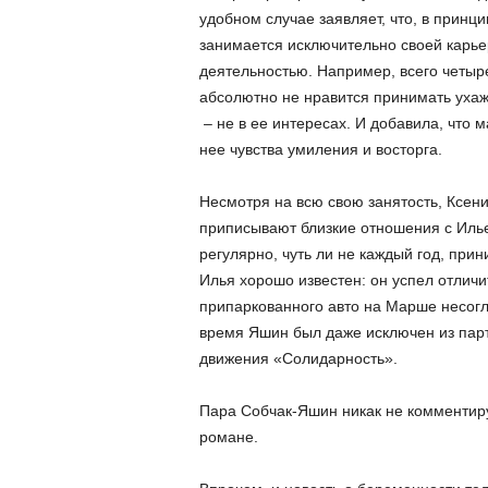
удобном случае заявляет, что, в принци
занимается исключительно своей карьер
деятельностью. Например, всего четыре
абсолютно не нравится принимать ухаж
– не в ее интересах. И добавила, что 
нее чувства умиления и восторга.
Несмотря на всю свою занятость, Ксени
приписывают близкие отношения с Иль
регулярно, чуть ли не каждый год, при
Илья хорошо известен: он успел отлич
припаркованного авто на Марше несогл
время Яшин был даже исключен из парт
движения «Солидарность».
Пара Собчак-Яшин никак не комментиру
романе.