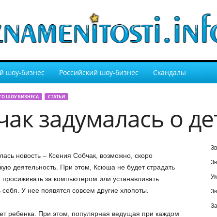
й шоу-бизнес
Российский шоу-бизнес
Скандалы
ГО ШОУ БИЗНЕСА
СТАТЬИ
ак задумалась о де
Зв
ась новость – Ксения Собчак, возможно, скоро
Зв
кую деятельность. При этом, Ксюша не будет страдать
У
и просиживать за компьютером или устанавливать
ь себя. У нее появятся совсем другие хлопоты.
Зв
За
дет ребенка. При этом, популярная ведущая при каждом