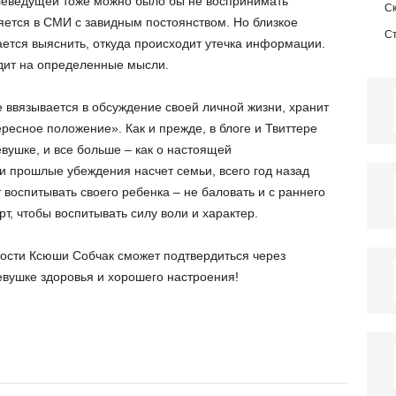
елеведущей тоже можно было бы не воспринимать
С
яется в СМИ с завидным постоянством. Но близкое
С
ается выяснить, откуда происходит утечка информации.
одит на определенные мысли.
 ввязывается в обсуждение своей личной жизни, хранит
ересное положение». Как и прежде, в блоге и Твиттере
евушке, и все больше – как о настоящей
и прошлые убеждения насчет семьи, всего год назад
 воспитывать своего ребенка – не баловать и с раннего
т, чтобы воспитывать силу воли и характер.
сти Ксюши Собчак сможет подтвердиться через
евушке здоровья и хорошего настроения!