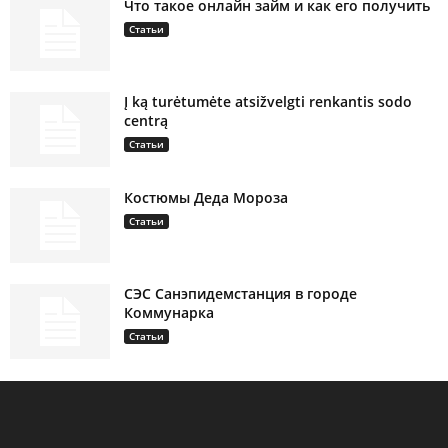
Что такое онлайн займ и как его получить
Статьи
Į ką turėtumėte atsižvelgti renkantis sodo
centrą
Статьи
Костюмы Деда Мороза
Статьи
СЭС Санэпидемстанция в городе
Коммунарка
Статьи