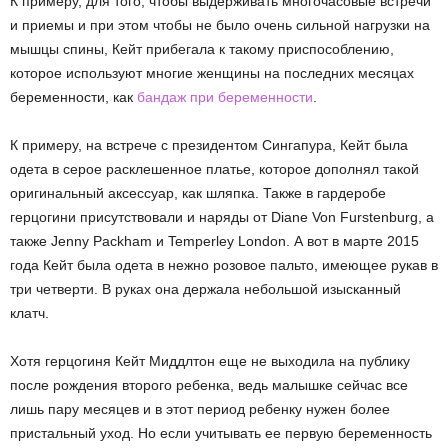
К примеру, для того, чтобы выдерживать многочасовые встречи
и приемы и при этом чтобы не было очень сильной нагрузки на
мышцы спины, Кейт прибегала к такому приспособлению,
которое используют многие женщины на последних месяцах
беременности, как
бандаж при беременности
.
К примеру, на встрече с президентом Сингапура, Кейт была
одета в серое расклешенное платье, которое дополнял такой
оригинальный аксессуар, как шляпка. Также в гардеробе
герцогини присутствовали и наряды от Diane Von Furstenburg, а
также Jenny Packham и Temperley London. А вот в марте 2015
года Кейт была одета в нежно розовое пальто, имеющее рукав в
три четверти. В руках она держала небольшой изысканный
клатч.
Хотя герцогиня Кейт Миддлтон еще не выходила на публику
после рождения второго ребенка, ведь малышке сейчас все
лишь пару месяцев и в этот период ребенку нужен более
пристальный уход. Но если учитывать ее первую беременность