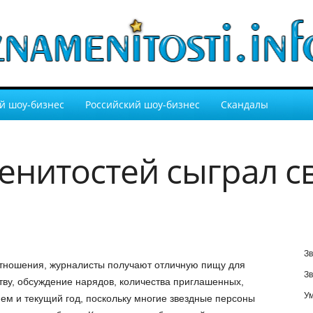
й шоу-бизнес
Российский шоу-бизнес
Скандалы
енитостей сыграл с
Зв
отношения, журналисты получают отличную пищу для
Зв
тву, обсуждение нарядов, количества приглашенных,
У
ем и текущий год, поскольку многие звездные персоны