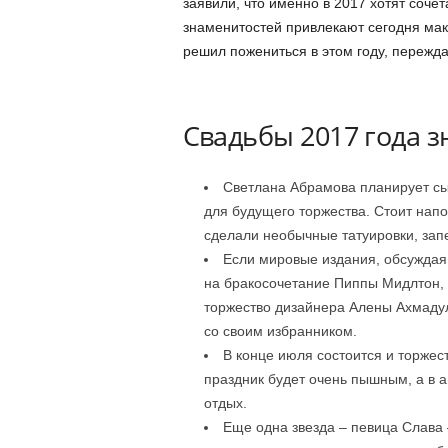
заявили, что именно в 2017 хотят соче
знаменитостей привлекают сегодня мак
решил пожениться в этом году, пережд
Свадьбы 2017 года 
Светлана Абрамова планирует сыг
для будущего торжества. Стоит нап
сделали необычные татуировки, запе
Если мировые издания, обсуждая
на бракосочетание Пиппы Мидлтон, 
торжество дизайнера Алены Ахмадул
со своим избранником.
В конце июля состоится и торжес
праздник будет очень пышным, а в а
отдых.
Еще одна звезда – певица Слава 