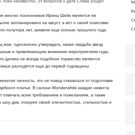
 пока неизвестно, от вопросов о дате Слава уходит.
К
Б
я многих поклонников Ирины Шейк является ее
С
тие запланировано на август, а вот о своей помолвке
С
ло полутора лет, заявили еще осенью прошлого года.
 мая, однозначно утверждать, какая свадьба звезд
ышным и привлекающим внимание мероприятием года,
то далеко не всегда подобное торжество является
 семьи расходятся еще до первой годовщины.
енитая личность, это не повод отказаться от подготовки
адебного платья. В салоне Wonderwhite каждая невеста
т отвечать всем требованиям и пожеланиям, а также
 шоу-див, покоряя своей элегантностью, стильностью и