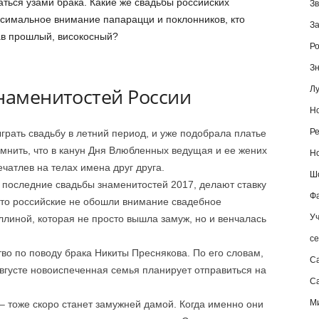
таться узами брака. Какие же свадьбы российских
Зв
симальное внимание папарацци и поклонников, кто
За
ав прошлый, високосный?
Ро
Зн
знаменитостей России
Лу
Но
Ре
рать свадьбу в летний период, и уже подобрала платье
омнить, что в канун Дня Влюбленных ведущая и ее жених
Но
чатлев на телах имена друг друга.
Шо
 последние свадьбы знаменитостей 2017, делают ставку
Фа
то российские не обошли внимание свадебное
Уч
линой, которая не просто вышла замуж, но и венчалась
се
тво по поводу брака Никиты Преснякова. По его словам,
С
вгусте новоиспеченная семья планирует отправиться на
Са
М
– тоже скоро станет замужней дамой. Когда именно они