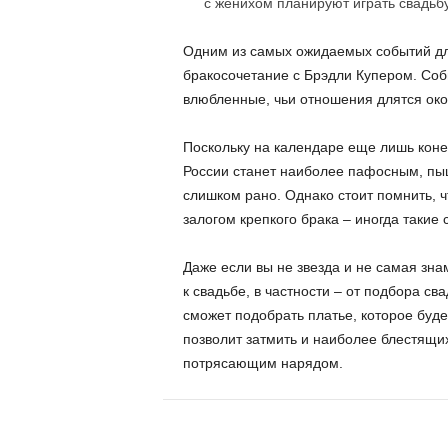
с женихом планируют играть свадьбу,
Одним из самых ожидаемых событий дл
бракосочетание с Брэдли Купером. Собы
влюбленные, чьи отношения длятся око
Поскольку на календаре еще лишь конец
России станет наиболее пафосным, п
слишком рано. Однако стоит помнить, ч
залогом крепкого брака – иногда такие
Даже если вы не звезда и не самая знам
к свадьбе, в частности – от подбора св
сможет подобрать платье, которое буде
позволит затмить и наиболее блестящих
потрясающим нарядом.