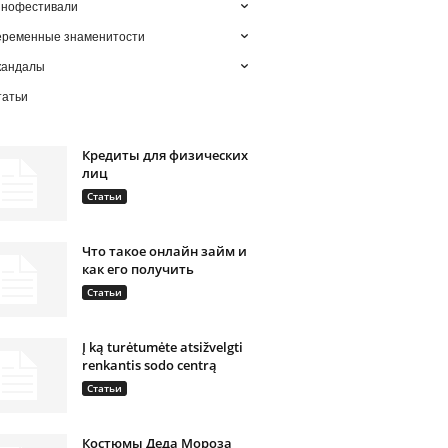
инофестивали
еременные знаменитости
кандалы
татьи
Кредиты для физических
лиц
Статьи
Что такое онлайн займ и
как его получить
Статьи
Į ką turėtumėte atsižvelgti
renkantis sodo centrą
Статьи
Костюмы Деда Мороза