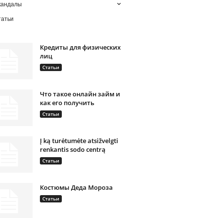
кандалы
татьи
Кредиты для физических
лиц
Статьи
Что такое онлайн займ и
как его получить
Статьи
Į ką turėtumėte atsižvelgti
renkantis sodo centrą
Статьи
Костюмы Деда Мороза
Статьи