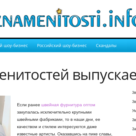
й шоу-бизнес
Российский шоу-бизнес
Скандалы
менитостей выпуска
Зв
Зв
Если ранее
швейная фурнитура оптом
У
закупалась исключительно крупными
швейными фабриками, то в наши дни, ее
Зв
качеством и стилем интересуются даже
За
известные артисты. Оказавшись на пике славы,