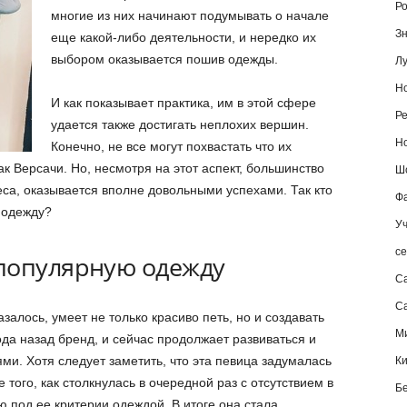
Ро
многие из них начинают подумывать о начале
Зн
еще какой-либо деятельности, и нередко их
выбором оказывается пошив одежды.
Лу
Но
И как показывает практика, им в этой сфере
Ре
удается также достигать неплохих вершин.
Но
Конечно, не все могут похвастать что их
ак Версачи. Но, несмотря на этот аспект, большинство
Шо
еса, оказывается вполне довольными успехами. Так кто
Фа
 одежду?
Уч
се
популярную одежду
С
Са
азалось, умеет не только красиво петь, но и создавать
М
да назад бренд, и сейчас продолжает развиваться и
и. Хотя следует заметить, что эта певица задумалась
К
 того, как столкнулась в очередной раз с отсутствием в
Б
 под ее критерии одеждой. В итоге она стала