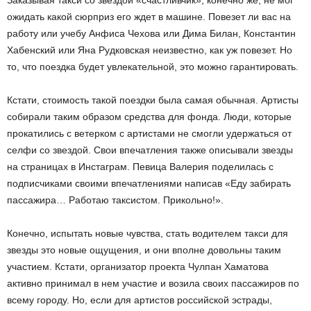
Заказывая такси со звездой «счастливчик», конечно же, не мог
ожидать какой сюрприз его ждет в машине. Повезет ли вас на
работу или учебу Анфиса Чехова или Дима Билан, Константин
Хабенский или Яна Рудковская неизвестно, как уж повезет. Но
то, что поездка будет увлекательной, это можно гарантировать.
Кстати, стоимость такой поездки была самая обычная. Артисты
собирали таким образом средства для фонда. Люди, которые
прокатились с ветерком с артистами не смогли удержаться от
селфи со звездой. Свои впечатления также описывали звезды
на страницах в Инстаграм. Певица Валерия поделилась с
подписчиками своими впечатлениями написав «Еду забирать
пассажира… Работаю таксистом. Прикольно!».
Конечно, испытать новые чувства, стать водителем такси для
звезды это новые ощущения, и они вполне довольны таким
участием. Кстати, организатор проекта Чулпан Хаматова
активно принимал в нем участие и возила своих пассажиров по
всему городу. Но, если для артистов российской эстрады,