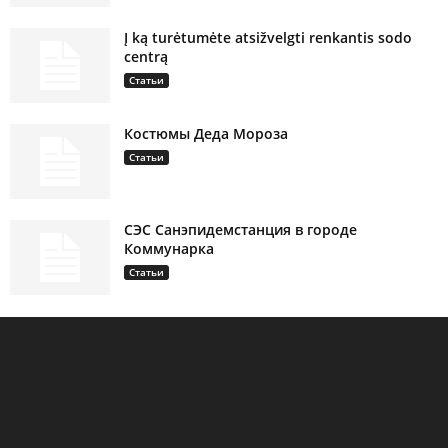
Į ką turėtumėte atsižvelgti renkantis sodo
centrą
Статьи
Костюмы Деда Мороза
Статьи
СЭС Санэпидемстанция в городе
Коммунарка
Статьи