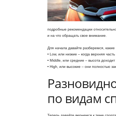
подробные рекомендации относительно 
и на что обращать свое внимание.
Для начала давайте разберемся, какие 
• Low, или низкие – когда верхняя част
• Middle, или средние – высота доходит
• High, или высокие – они полностью з
Разновидно
по видам с
Теперь давайте вернемся к теме спорта