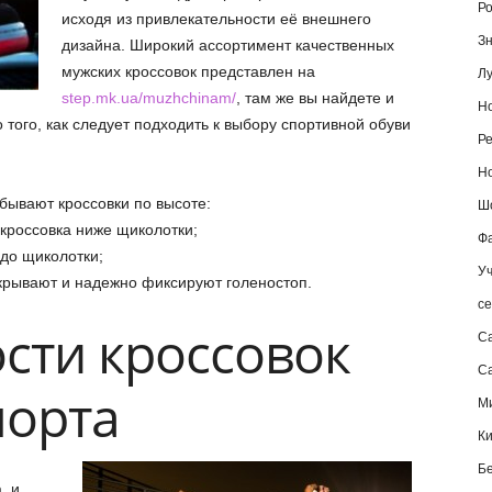
Ро
исходя из привлекательности её внешнего
Зн
дизайна. Широкий ассортимент качественных
мужских кроссовок представлен на
Лу
step.mk.ua/muzhchinam/
, там же вы найдете и
Но
того, как следует подходить к выбору спортивной обуви
Ре
Но
бывают кроссовки по высоте:
Шо
ь кроссовка ниже щиколотки;
Фа
 до щиколотки;
Уч
акрывают и надежно фиксируют голеностоп.
се
сти кроссовок
С
Са
порта
М
К
Б
, и