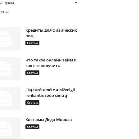
кандалы
татьи
Кредиты для физических
лиц
Статьи
Что такое онлайн займ и
как его получить
Статьи
Į ką turėtumėte atsižvelgti
renkantis sodo centrą
Статьи
Костюмы Деда Мороза
Статьи