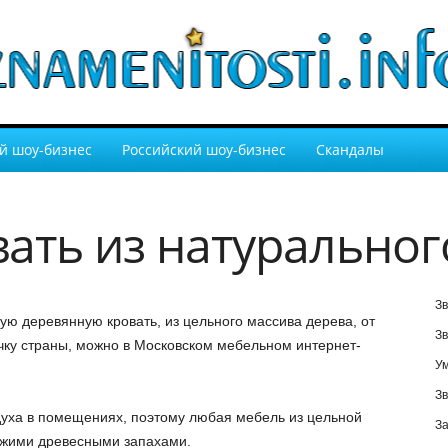
й шоу-бизнес
Российский шоу-бизнес
Скандалы
вать из натуральног
Зв
ую деревянную кровать, из цельного массива дерева, от
Зв
очку страны, можно в Московском мебельном интернет-
У
Зв
духа в помещениях, поэтому любая мебель из цельной
За
ежими древесными запахами.