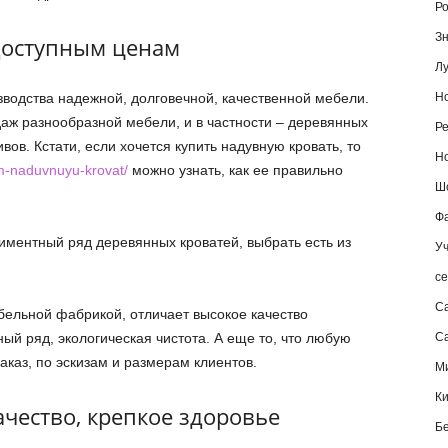
Ро
Зн
доступным ценам
Лу
водства надежной, долговечной, качественной мебели.
Но
даж разнообразной мебели, и в частности – деревянных
Ре
ов. Кстати, если хочется купить надувную кровать, то
Но
em-naduvnuyu-krovat/
можно узнать, как ее правильно
Шо
Фа
иментный ряд деревянных кроватей, выбрать есть из
Уч
се
С
ельной фабрикой, отличает высокое качество
й ряд, экологическая чистота. А еще то, что любую
Са
аказ, по эскизам и размерам клиентов.
М
К
ачество, крепкое здоровье
Б