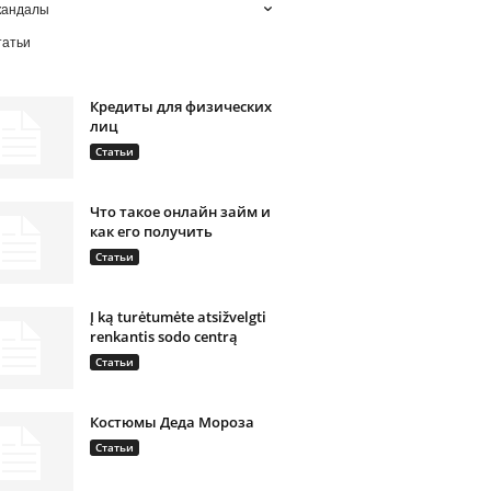
кандалы
татьи
Кредиты для физических
лиц
Статьи
Что такое онлайн займ и
как его получить
Статьи
Į ką turėtumėte atsižvelgti
renkantis sodo centrą
Статьи
Костюмы Деда Мороза
Статьи