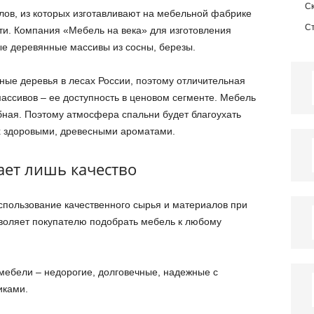
С
ов, из которых изготавливают на мебельной фабрике
С
и. Компания «Мебель на века» для изготовления
ые деревянные массивы из сосны, березы.
ые деревья в лесах России, поэтому отличительная
ассивов – ее доступность в ценовом сегменте. Мебель
бная. Поэтому атмосфера спальни будет благоухать
 здоровыми, древесными ароматами.
ает лишь качество
спользование качественного сырья и материалов при
воляет покупателю подобрать мебель к любому
мебели – недорогие, долговечные, надежные с
иками.