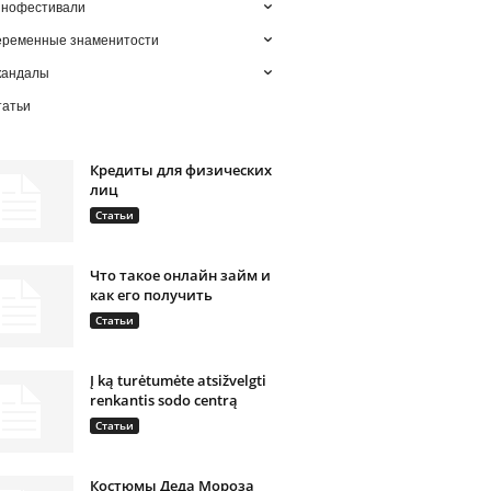
инофестивали
еременные знаменитости
кандалы
татьи
Кредиты для физических
лиц
Статьи
Что такое онлайн займ и
как его получить
Статьи
Į ką turėtumėte atsižvelgti
renkantis sodo centrą
Статьи
Костюмы Деда Мороза