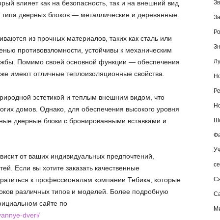
орый влияет как на безопасность, так и на внешний вид
Зв
 типа дверных блоков — металлические и деревянные.
За
Ро
ваются из прочных материалов, таких как сталь или
Зн
енью противовзломности, устойчивы к механическим
ужбы. Помимо своей основной функции — обеспечения
Лу
кже имеют отличные теплоизоляционные свойства.
Но
Ре
риродной эстетикой и теплым внешним видом, что
Но
гих домов. Однако, для обеспечения высокого уровня
ные дверные блоки с бронированными вставками и
Шо
Фа
Уч
висит от ваших индивидуальных предпочтений,
се
ей. Если вы хотите заказать качественные
ратиться к профессионалам компании Тебика, которые
С
оков различных типов и моделей. Более подробную
Са
ициальном сайте по
М
vannye-dveri/