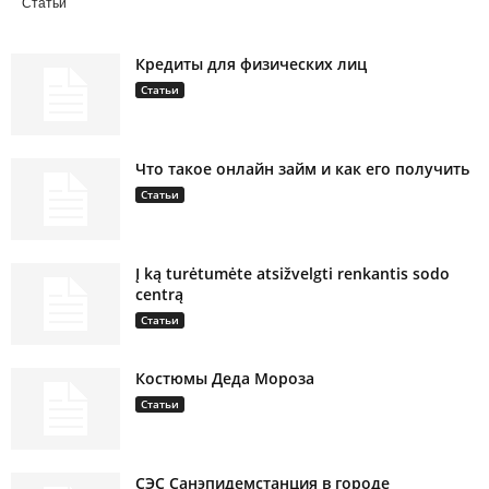
Статьи
Кредиты для физических лиц
Статьи
Что такое онлайн займ и как его получить
Статьи
Į ką turėtumėte atsižvelgti renkantis sodo
centrą
Статьи
Костюмы Деда Мороза
Статьи
СЭС Санэпидемстанция в городе