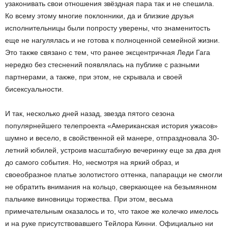
узаконивать свои отношения звёздная пара так и не спешила.
Ко всему этому многие поклонники, да и близкие друзья
исполнительницы были попросту уверены, что знаменитость
еще не нагулялась и не готова к полноценной семейной жизни.
Это также связано с тем, что ранее эксцентричная Леди Гага
нередко без стеснений появлялась на публике с разными
партнерами, а также, при этом, не скрывала и своей
бисексуальности.
И так, несколько дней назад, звезда пятого сезона
популярнейшего телепроекта «Американская история ужасов»
шумно и весело, в свойственной ей манере, отпраздновала 30-
летний юбилей, устроив масштабную вечеринку еще за два дня
до самого события. Но, несмотря на яркий образ, и
своеобразное платье золотистого оттенка, папарацци не смогли
не обратить внимания на кольцо, сверкающее на безымянном
пальчике виновницы торжества. При этом, весьма
примечательным оказалось и то, что такое же колечко имелось
и на руке присутствовавшего Тейлора Кинни. Официально ни