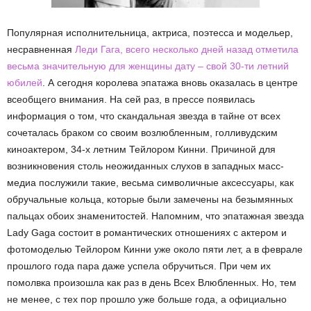
Популярная исполнительница, актриса, поэтесса и модельер,
несравненная
Леди Гага, всего несколько дней назад отметила
весьма значительную для женщины дату – свой 30-ти летний
юбилей
. А сегодня королева эпатажа вновь оказалась в центре
всеобщего внимания. На сей раз, в прессе появилась
информация о том, что скандальная звезда в тайне от всех
сочеталась браком со своим возлюбленным, голливудским
киноактером, 34-х летним Тейлором Кинни. Причиной для
возникновения столь неожиданных слухов в западных масс-
медиа послужили такие, весьма символичные аксессуары, как
обручальные кольца, которые были замечены на безымянных
пальцах обоих знаменитостей. Напомним, что эпатажная звезда
Lady Gaga состоит в романтических отношениях с актером и
фотомоделью Тейлором Кинни уже около пяти лет, а в феврале
прошлого года пара даже успела обручиться. При чем их
помолвка произошла как раз в день Всех Влюбленных. Но, тем
не менее, с тех пор прошло уже больше года, а официально