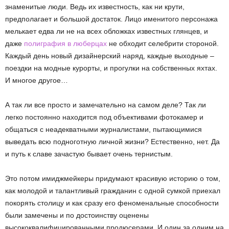
знаменитые люди. Ведь их известность, как ни крути,
предполагает и большой достаток. Лицо именитого персонажа
мелькает едва ли не на всех обложках известных глянцев, и
даже
полиграфия в люберцах
не обходит селебрити стороной.
Каждый день новый дизайнерский наряд, каждые выходные –
поездки на модные курорты, и прогулки на собственных яхтах.
И многое другое…
А так ли все просто и замечательно на самом деле? Так ли
легко постоянно находится под объективами фотокамер и
общаться с неадекватными журналистами, пытающимися
выведать всю подноготную личной жизни? Естественно, нет. Да
и путь к славе зачастую бывает очень тернистым.
Это потом имиджмейкеры придумают красивую историю о том,
как молодой и талантливый гражданин с одной сумкой приехал
покорять столицу и как сразу его феноменальные способности
были замечены и по достоинству оценены
высококвалифицированными продюсерами. И один за одним на