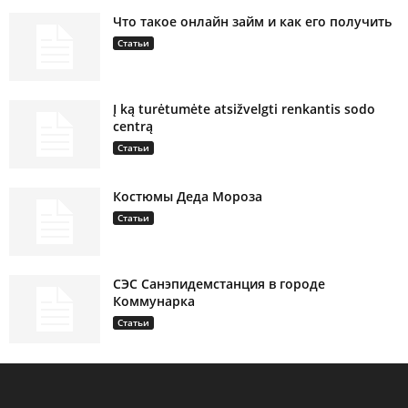
Что такое онлайн займ и как его получить
Статьи
Į ką turėtumėte atsižvelgti renkantis sodo
centrą
Статьи
Костюмы Деда Мороза
Статьи
СЭС Санэпидемстанция в городе
Коммунарка
Статьи