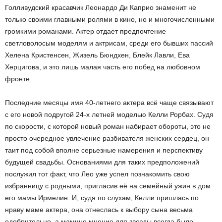
Голливудский красавчик Леонардо Ди Каприо знаменит не
только своими главными ролями в кино, но и многочисленными
громкими романами. Актер отдает предпочтение
светловолосым моделям и актрисам, среди его бывших пассий
Хелена Кристенсен, Жизель Бюндхен, Блейк Лавли, Ева
Херцигова, и это лишь малая часть его побед на любовном
фронте.
Последние месяцы имя 40-летнего актера всё чаще связывают
с его новой подругой 24-х летней моделью Келли Рорбах. Судя
по скорости, с которой новый роман набирает обороты, это не
просто очередное увлечение разбивателя женских сердец, он
таит под собой вполне серьезные намерения и перспективу
будущей свадьбы. Основаниями для таких предположений
послужил тот факт, что Лео уже успел познакомить свою
избранницу с родными, пригласив её на семейный ужин в дом
его мамы Ирмелин. И, судя по слухам, Келли пришлась по
нраву маме актера, она отнеслась к выбору сына весьма
одобрительно, а мамино мнение для звезды всегда было