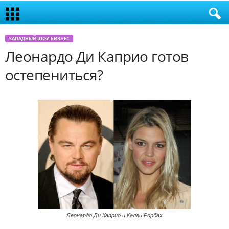
ЗАПАДНЫЙ ШОУ-БИЗНЕС
Леонардо Ди Каприо готов
остепениться?
Леонардо Ди Каприо и Келли Рорбах