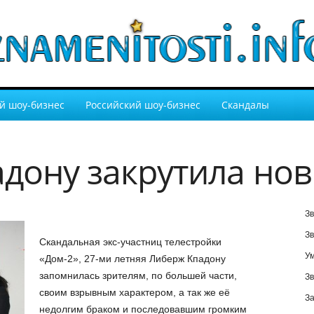
й шоу-бизнес
Российский шоу-бизнес
Скандалы
дону закрутила но
Зв
Зв
Скандальная экс-участниц телестройки
У
«Дом-2», 27-ми летняя Либерж Кпадону
запомнилась зрителям, по большей части,
Зв
своим взрывным характером, а так же её
За
недолгим браком и последовавшим громким