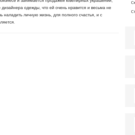
 бизнесе и занимается продажей ювелирных украшений,
С
е дизайнера одежды, что ей очень нравится и весьма не
С
ь наладить личную жизнь, для полного счастья, и с
вляется.