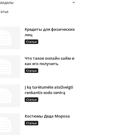
кандалы
татьи
Кредиты для физических
лиц
Статьи
Что такое онлайн займ и
как его получить
Статьи
Į ką turėtumėte atsižvelgti
renkantis sodo centrą
Статьи
Костюмы Деда Мороза
Статьи