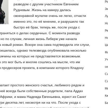
Ро
разводом с другим участником Евгением
Зн
Рудневым. Жизнь на камеру далась
своенравной мулатке очень не легко, отчасти
Лу
именно это, по её мнению, и разрушило так
Но
быстро её брак, теперь же, после ухода с
Ре
страняться о делах сердечных. С момента развода
Но
 но по слухам, личная жизнь Либерж уже начала
 новый роман. Вскоре она сама подтвердила эти слухи,
Шо
решилась, однако телезвезда опубликовала несколько
Фа
ужчины на которых не представляется возможным.
Уч
ы это мог быть и многие сошлись на мысли, что им
се
з продюсеров проекта, в компании которого Кпадону
С
Са
ватает простого женского счастья, любимого рядом и
М
неё всегда были собственные родители, папа Аддах
К
Африки, и мама Надежда Евгеньевна, юрист из Санкт
ри десятка лет, несмотря ни на что. После ухода с
Б