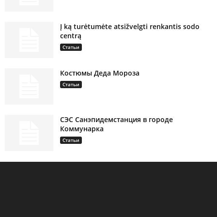
Į ką turėtumėte atsižvelgti renkantis sodo
centrą
Статьи
Костюмы Деда Мороза
Статьи
СЭС Санэпидемстанция в городе
Коммунарка
Статьи