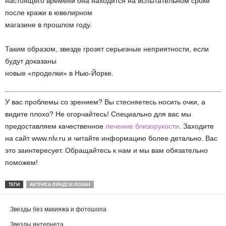
настоящего времени она находится на испытательном сроке
после кражи в ювелирном
магазине в прошлом году.
Таким образом, звезде грозят серьезные неприятности, если
будут доказаны
новые «проделки» в Нью-Йорке.
У вас проблемы со зрением? Вы стесняетесь носить очки, а
видите плохо? Не огорчайтесь! Специально для вас мы
предоставляем качественное
лечение близорукости
. Заходите
на сайт www.nlv.ru и читайте информацию более детально. Вас
это заинтересует. Обращайтесь к нам и мы вам обязательно
поможем!
ТЕГИ
АКТРИСА ЛИНДСИ ЛОХАН
Звезды без макияжа и фотошопа
Звезды интернета