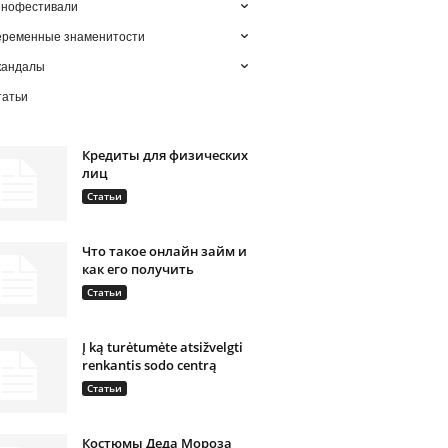
инофестивали
еременные знаменитости
кандалы
татьи
Кредиты для физических
лиц
Статьи
Что такое онлайн займ и
как его получить
Статьи
Į ką turėtumėte atsižvelgti
renkantis sodo centrą
Статьи
Костюмы Деда Мороза