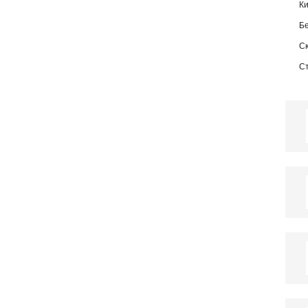
К
Б
С
С