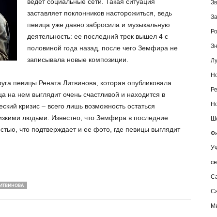
ведет социальные сети. Такая ситуация
Зв
заставляет поклонников насторожиться, ведь
За
певица уже давно забросила и музыкальную
Ро
деятельность: ее последний трек вышел 4 с
Зн
половиной года назад, после чего Земфира не
записывала новые композиции.
Лу
Но
друга певицы Рената Литвинова, которая опубликовала
Ре
 на нем выглядит очень счастливой и находится в
Но
еский кризис – всего лишь возможность остаться
лизкими людьми. Известно, что Земфира в последние
Шо
стью, что подтверждает и ее фото, где певицы выглядит
Фа
Уч
се
С
ЛИТВИНОВА
Са
М