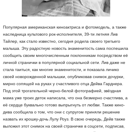
Популярная американская киноактриса и фотомодель, а также
наследница культового рок-исполнителя, 39-ти летняя Лив
Тайлер, как стало известно, сегодня родила своего третьего
малыша. Эту радостную новость знаменитость сама поспешила
сообщить своим многочисленным поклонникам посредством её
личной странички в популярной социальной сети. Лив даже не
стала таиться, как многие знаменитости, и показала личико
своей новорожденной малышки, опубликовав снимок дочурки,
мирно сопящей на руках у счастливого отца Дейва Гарднера.
Под этой трогательной черно-белой фотографией, звёздная
мама уже троих деток написала, что она безмерно счастлива, а
её сердце буквально готово выпрыгнуть от любви. Также кино-
дива сообщила о том, что они с супругом приняли решение
назвать их крошку-дочь Лулу Роуз. В свою очередь, Дейв также
выложил этот снимок на своей страничке в соцсети, подписав,