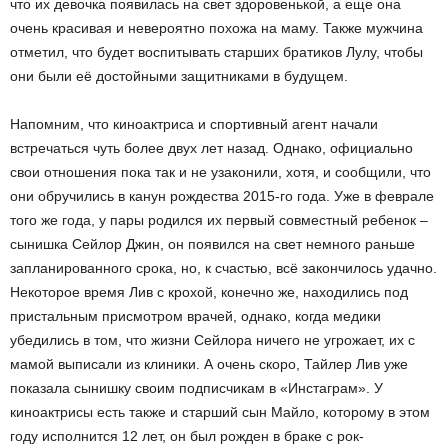
что их девочка появилась на свет здоровенькой, а еще она
очень красивая и невероятно похожа на маму. Также мужчина
отметил, что будет воспитывать старших братиков Лулу, чтобы
они были её достойными защитниками в будущем.
Напомним, что киноактриса и спортивный агент начали
встречаться чуть более двух лет назад. Однако, официально
свои отношения пока так и не узаконили, хотя, и сообщили, что
они обручились в канун рождества 2015-го года. Уже в феврале
того же года, у пары родился их первый совместный ребенок –
сынишка Сейлор Джин, он появился на свет немного раньше
запланированного срока, но, к счастью, всё закончилось удачно.
Некоторое время Лив с крохой, конечно же, находились под
пристальным присмотром врачей, однако, когда медики
убедились в том, что жизни Сейлора ничего не угрожает, их с
мамой выписали из клиники. А очень скоро, Тайлер Лив уже
показала сынишку своим подписчикам в «Инстаграм». У
киноактрисы есть также и старший сын Майло, которому в этом
году исполнится 12 лет, он был рожден в браке с рок-