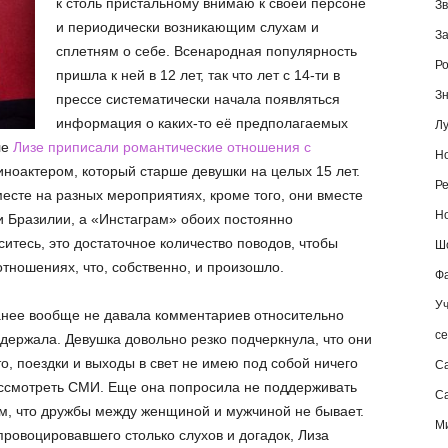
к столь пристальному внимаю к своей персоне
Зв
и периодически возникающим слухам и
За
сплетням о себе. Всенародная популярность
Ро
пришла к ней в 12 лет, так что лет с 14-ти в
Зн
прессе систематически начала появляться
информация о каких-то её предполагаемых
Лу
ле
Лизе приписали романтические отношения с
Но
оактером, который старше девушки на целых 15 лет.
Ре
есте на разных мероприятиях, кроме того, они вместе
Но
жи Бразилии, а «Инстаграм» обоих постоянно
итесь, это достаточное количество поводов, чтобы
Шо
тношениях, что, собственно, и произошло.
Фа
Уч
ранее вообще не давала комментариев относительно
се
выдержала. Девушка довольно резко подчеркнула, что они
то, поездки и выходы в свет не имею под собой ничего
С
ассмотреть СМИ. Еще она попросила не поддерживать
Са
 том, что дружбы между женщиной и мужчиной не бывает.
М
спровоцировавшего столько слухов и догадок, Лиза