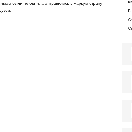
К
ксимом были не одни, а отправились в жаркую страну
рузей.
Б
С
С