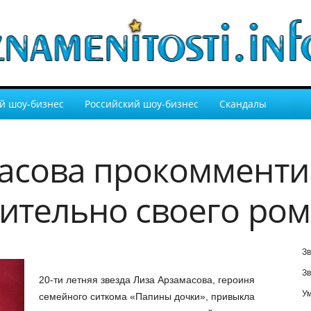
й шоу-бизнес
Российский шоу-бизнес
Скандалы
асова прокомменти
сительно своего ро
Зв
Зв
20-ти летняя звезда Лиза Арзамасова, героиня
У
семейного ситкома «Папины дочки», привыкла