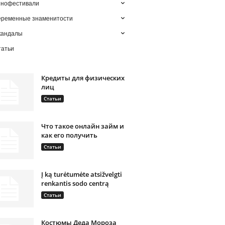
инофестивали
еременные знаменитости
кандалы
татьи
Кредиты для физических
лиц
Статьи
Что такое онлайн займ и
как его получить
Статьи
Į ką turėtumėte atsižvelgti
renkantis sodo centrą
Статьи
Костюмы Деда Мороза