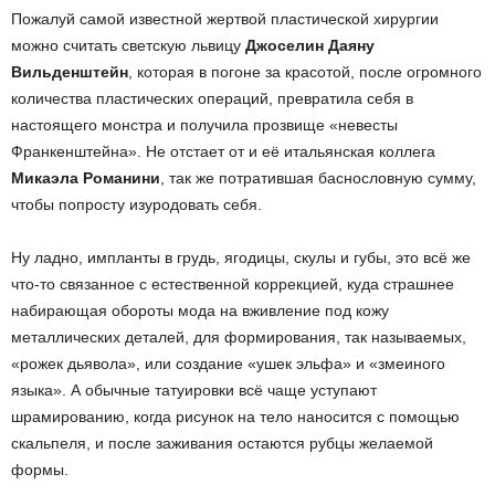
Пожалуй самой известной жертвой пластической хирургии
можно считать светскую львицу
Джоселин Даяну
Вильденштейн
, которая в погоне за красотой, после огромного
количества пластических операций, превратила себя в
настоящего монстра и получила прозвище «невесты
Франкенштейна». Не отстает от и её итальянская коллега
Микаэла Романини
, так же потратившая баснословную сумму,
чтобы попросту изуродовать себя.
Ну ладно, импланты в грудь, ягодицы, скулы и губы, это всё же
что-то связанное с естественной коррекцией, куда страшнее
набирающая обороты мода на вживление под кожу
металлических деталей, для формирования, так называемых,
«рожек дьявола», или создание «ушек эльфа» и «змеиного
языка». А обычные татуировки всё чаще уступают
шрамированию, когда рисунок на тело наносится с помощью
скальпеля, и после заживания остаются рубцы желаемой
формы.