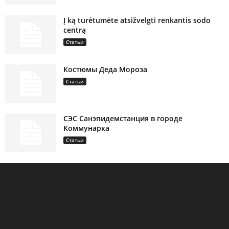
Į ką turėtumėte atsižvelgti renkantis sodo
centrą
Статьи
Костюмы Деда Мороза
Статьи
СЭС Санэпидемстанция в городе
Коммунарка
Статьи