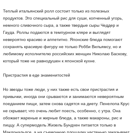
Теплый итальянский ролл состоит только из полезных
продуктов. Это специальный рис для суши, копченный угорь,
немного сливочного сыра, а также твердые сыры Чеддер и
Гауда. Роллы подаются в темпурном кляре и выглядят
невероятно красиво и аппетитно. Японские блюда помогают
сохранять красивую фигуру не только Робби Вильямсу, но и
любимому исполнителю российских женщин Николаю Баскову,
который тоже не равнодушен к японской кухне.
Пристрастия в еде знаменитостей
Но звезды тоже люди, у них также есть свои пристрастия и
привычки, иногда они срываются и занимаются невероятным
поеданием пищи, затем снова садятся на диету. Пенелопа Крус
не скрывает, что очень любит поесть, особенно, с утра. Она
обожает жареные и жирные блюда, а также макароны, рис и
пиццу. А супермодель Жизель Бундхен питается только в
Макдональдсе, а на съемочную площадку частенько заказывает