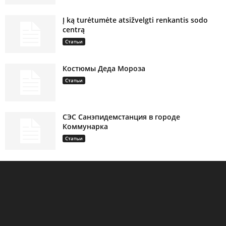
Į ką turėtumėte atsižvelgti renkantis sodo
centrą
Статьи
Костюмы Деда Мороза
Статьи
СЭС Санэпидемстанция в городе
Коммунарка
Статьи