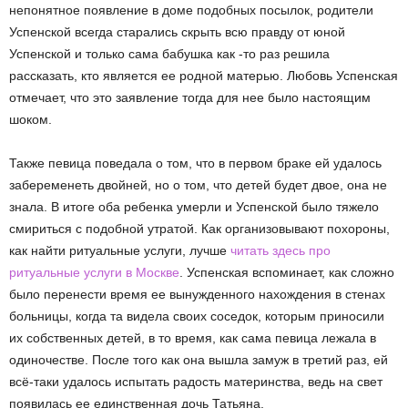
непонятное появление в доме подобных посылок, родители
Успенской всегда старались скрыть всю правду от юной
Успенской и только сама бабушка как -то раз решила
рассказать, кто является ее родной матерью. Любовь Успенская
отмечает, что это заявление тогда для нее было настоящим
шоком.
Также певица поведала о том, что в первом браке ей удалось
забеременеть двойней, но о том, что детей будет двое, она не
знала. В итоге оба ребенка умерли и Успенской было тяжело
смириться с подобной утратой. Как организовывают похороны,
как найти ритуальные услуги, лучше
читать здесь про
ритуальные услуги в Москве
. Успенская вспоминает, как сложно
было перенести время ее вынужденного нахождения в стенах
больницы, когда та видела своих соседок, которым приносили
их собственных детей, в то время, как сама певица лежала в
одиночестве. После того как она вышла замуж в третий раз, ей
всё-таки удалось испытать радость материнства, ведь на свет
появилась ее единственная дочь Татьяна.