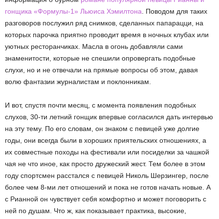
гонщика «Формулы-1» Льюиса Хэмилтона
. Поводом для таких
разговоров послужил ряд снимков, сделанных папарацци, на
которых парочка приятно проводит время в ночных клубах или
уютных ресторанчиках. Масла в огонь добавляли сами
знаменитости, которые не спешили опровергать подобные
слухи, но и не отвечали на прямые вопросы об этом, давая
волю фантазии журналистам и поклонникам.
И вот, спустя почти месяц, с момента появления подобных
слухов, 30-ти летний гонщик впервые согласился дать интервью
на эту тему. По его словам, он знаком с певицей уже долгие
годы, они всегда были в хороших приятельских отношениях, а
их совместные походы на фестивали или посиделки за чашкой
чая не что иное, как просто дружеский жест. Тем более в этом
году спортсмен расстался с певицей Николь Шерзингер, после
более чем 8-ми лет отношений и пока не готов начать новые. А
с Рианной он чувствует себя комфортно и может поговорить с
ней по душам. Что ж, как показывает практика, высокие,