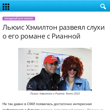
ЗАПАДНЫЙ ШОУ-БИЗНЕС
Льюис Хэмилтон развеял слухи
о его романе с Рианной
Льюис Хэмилтон и Рианна. Фото 2015
Не так давно в СМИ появилась достаточно интересная
информация о бурном
романе популярной певицы Рианны и