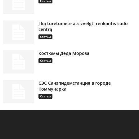
Статьи
Į ką turėtumėte atsižvelgti renkantis sodo
centrą
Статьи
Костюмы Деда Мороза
Статьи
СЭС Санэпидемстанция в городе
Коммунарка
Статьи