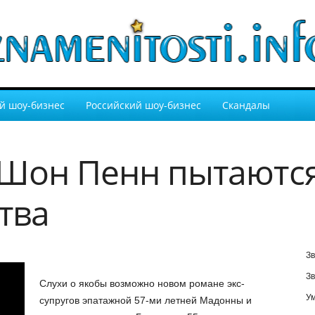
й шоу-бизнес
Российский шоу-бизнес
Скандалы
Шон Пенн пытаютс
тва
Зв
Зв
Слухи о якобы возможно новом романе экс-
У
супругов эпатажной 57-ми летней Мадонны и