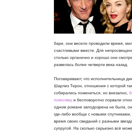
баре, они весело проводили время, ми
счастливыми вместе. Для непросвещенн
столько органично и хорошо они смотрел
развелась более четверти века назад.
Поговаривают, что исполнительница дик
Шарлиз Терон, отношения с которой та
собирались пожениться, но внезапно,
б
помолвку
и бесповоротно порвали отнош
одном романе заподозрена не была, он
где-либо вообще с новыми спутниками, 
время своих свиданий с разными звезда
супругой. На сколько серьезно всё може