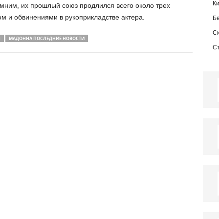
К
мним, их прошлый союз продлился всего около трех
ом и обвинениями в рукоприкладстве актера.
Б
С
Н
МАДОННА ПОСЛЕДНИЕ НОВОСТИ
С