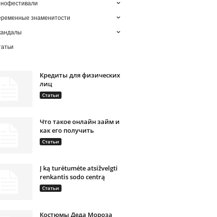
инофестивали
еременные знаменитости
кандалы
татьи
Кредиты для физических
лиц
Статьи
Что такое онлайн займ и
как его получить
Статьи
Į ką turėtumėte atsižvelgti
renkantis sodo centrą
Статьи
Костюмы Деда Мороза