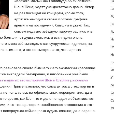
«плохого мальчика» Голливуда 55-ти летнего
Зв
Шона Пена, ходят уже достаточно давно. Актер
За
не раз посещал её концерты, кроме того,
Ро
артистка находит в своем плотном графике
Зн
время и на посиделки с бывшим мужем. Так,
совсем недавно звёздную парочку застукали в
Лу
ло болтали, от души смеялись и выглядели очень
Но
ого глаза всё выглядело как супружеская идиллия, на
Ре
ись вместе, и это не смотря на то, что парочка
Но
Шо
о ревновала своего бывшего к его экс-пассии красавице
Фа
к же выглядели безупречно, и влюбленные уже было
Уч
ез видимых веских причин Шон и Шарлиз разорвали
се
ения. Примечательно, что сама актриса с тех пор ни в
а не появлялась на официальных мероприятиях, да и
С
в то время, как Шон, то и дело попадал в объективы во
Са
ми, и вот теперь еще и возобновляет отношения с экс-
М
т повернуться сейчас, пока судить сложно, да и пара не