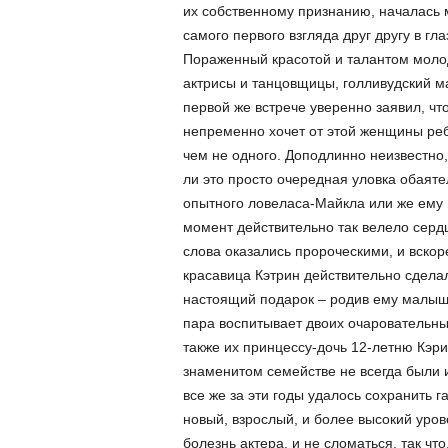
их собственному признанию, началась 
самого первого взгляда друг другу в гла
Пораженный красотой и талантом моло
актрисы и танцовщицы, голливудский м
первой же встрече уверенно заявил, чт
непременно хочет от этой женщины реб
чем не одного. Доподлинно неизвестно,
ли это просто очередная уловка обаяте
опытного ловеласа-Майкла или же ему 
момент действительно так велело сердц
слова оказались пророческими, и вскор
красавица Кэтрин действительно сдела
настоящий подарок – родив ему малыша
пара воспитывает двоих очаровательны
также их принцессу-дочь 12-летню Кэрис
знаменитом семействе не всегда были 
все же за эти годы удалось сохранить г
новый, взрослый, и более высокий уров
болезнь актера, и не сломаться, так что