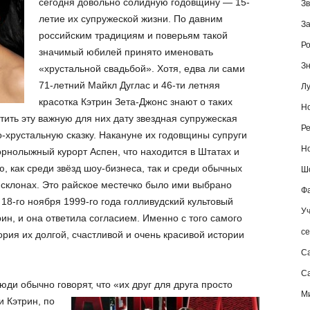
сегодня довольно солидную годовщину — 15-
Зв
летие их супружеской жизни. По давним
За
российским традициям и поверьям такой
Ро
значимый юбилей принято именовать
Зн
«хрустальной свадьбой». Хотя, едва ли сами
71-летний Майкл Дуглас и 46-ти летняя
Лу
красотка Кэтрин Зета-Джонс знают о таких
Но
етить эту важную для них дату звездная супружеская
Ре
хрустальную сказку. Накануне их годовщины супруги
Но
орнолыжный курорт Аспен, что находится в Штатах и
 как среди звёзд шоу-бизнеса, так и среди обычных
Шо
 склонах. Это райское местечко было ими выбрано
Фа
 18-го ноября 1999-го года голливудский культовый
Уч
ин, и она ответила согласием. Именно с того самого
се
рия их долгой, счастливой и очень красивой истории
С
Са
люди обычно говорят, что «их друг для друга просто
М
 Кэтрин, по