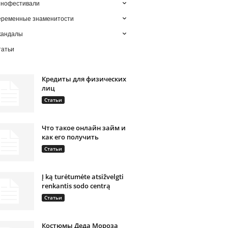
инофестивали
еременные знаменитости
кандалы
татьи
Кредиты для физических
лиц
Статьи
Что такое онлайн займ и
как его получить
Статьи
Į ką turėtumėte atsižvelgti
renkantis sodo centrą
Статьи
Костюмы Деда Мороза