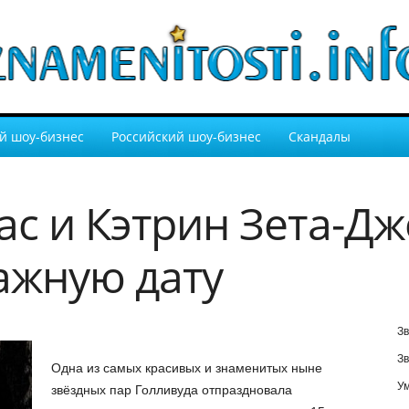
й шоу-бизнес
Российский шоу-бизнес
Скандалы
ас и Кэтрин Зета-Дж
ажную дату
Зв
Зв
Одна из самых красивых и знаменитых ныне
У
звёздных пар Голливуда отпраздновала