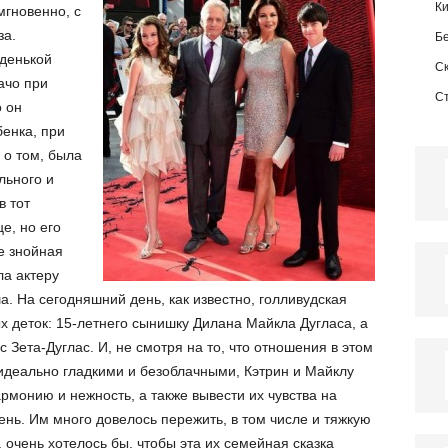
К
мгновенно, с
за.
Б
денькой
С
ачо при
С
о он
енка, при
 о том, была
льного и
в тот
е, но его
е знойная
ла актеру
. На сегодняшний день, как известно, голливудская
х деток: 15-летнего сынишку Дилана Майкла Дугласа, а
 Зета-Дуглас. И, не смотря на то, что отношения в этом
идеально гладкими и безоблачными, Кэтрин и Майклу
армонию и нежность, а также вывести их чувства на
ень. Им много довелось пережить, в том числе и тяжкую
, очень хотелось бы, чтобы эта их семейная сказка