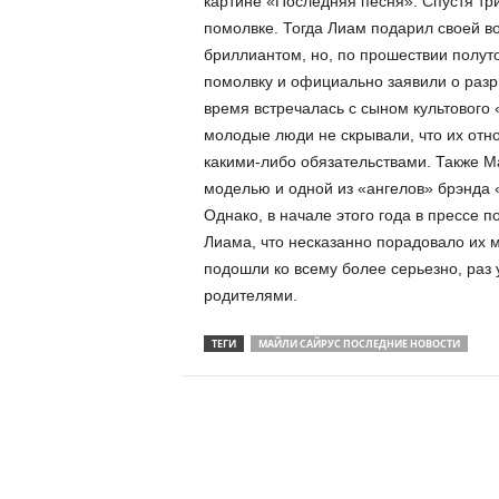
картине «Последняя песня». Спустя тр
помолвке. Тогда Лиам подарил своей 
бриллиантом, но, по прошествии полут
помолвку и официально заявили о разр
время встречалась с сыном культового
молодые люди не скрывали, что их отн
какими-либо обязательствами. Также Ма
моделью и одной из «ангелов» брэнда «
Однако, в начале этого года в прессе
Лиама, что несказанно порадовало их м
подошли ко всему более серьезно, раз у
родителями.
ТЕГИ
МАЙЛИ САЙРУС ПОСЛЕДНИЕ НОВОСТИ