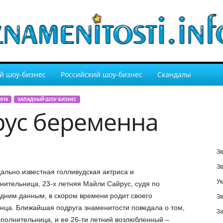
й шоу-бизнес
Российский шоу-бизнес
Скандалы
016
ЗАПАДНЫЙ ШОУ-БИЗНЕС
ус беременна
Зв
Зв
ально известная голливудская актриса и
У
нительница, 23-х летняя Майли Сайрус, судя по
дним данным, в скором времени родит своего
Зв
нца. Ближайшая подруга знаменитости поведала о том,
За
сполнительница, и ее 26-ти летний возлюбленный –