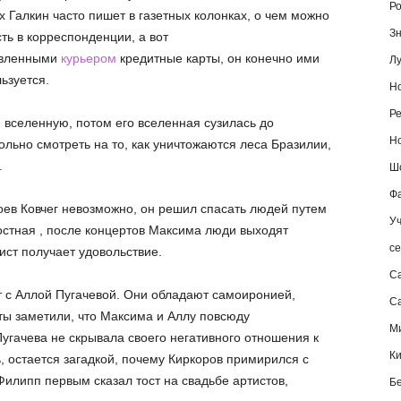
Ро
 Галкин часто пишет в газетных колонках, о чем можно
Зн
ть в корреспонденции, а вот
вленными
курьером
кредитные карты, он конечно ими
Лу
ьзуется.
Но
Ре
 вселенную, потом его вселенная сузилась до
Но
ольно смотреть на то, как уничтожаются леса Бразилии,
.
Шо
Фа
оев Ковчег невозможно, он решил спасать людей путем
Уч
остная , после концертов Максима люди выходят
се
ист получает удовольствие.
С
 с Аллой Пугачевой. Они обладают самоиронией,
Са
ы заметили, что Максима и Аллу повсюду
М
угачева не скрывала своего негативного отношения к
К
ь, остается загадкой, почему Киркоров примирился с
Филипп первым сказал тост на свадьбе артистов,
Б