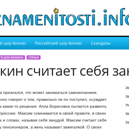
й шоу-бизнес
Российский шоу-бизнес
Скандалы
ГО ШОУ БИЗНЕСА
СТАТЬИ
кин считает себя з
Зв
 признался, что может заниматься самокопанием,
Зв
нно говорит о том, правильно ли он поступил, осуждает
У
а какие-то решения. Алла Борисовна пытается развеять
прессию. Максим сомневается в своей правоте, в своих
Зв
 и словах, называя себя занудой. Максим считает себя
За
у пенсионером, а жену называет зажигалкой. О своих