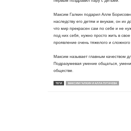
первым поздравил пару с детьми.
Максим Галкин подарил Алле Борисовне
наследству его детям и внукам, он их 
что мир прекрасен сам по себе и не ну
под них себя, нужно просто жить в свое 
проявление очень тяжелого и сложного 
Максим называет главным качеством дл
Подразумевая умение общаться, умение
обществе.
ТЕГИ
МАКСИМ ГАЛКИН И АЛЛА ПУГАЧЕВА