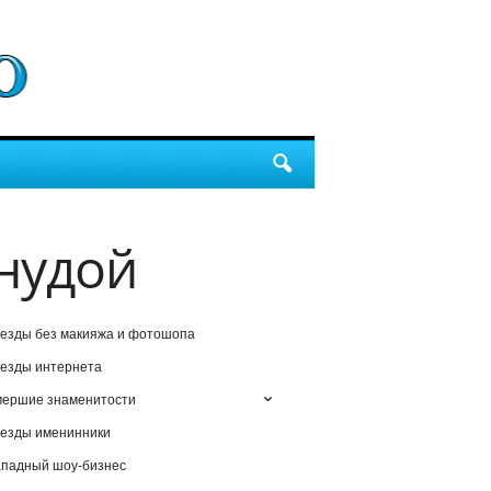
анудой
езды без макияжа и фотошопа
езды интернета
мершие знаменитости
езды именинники
падный шоу-бизнес