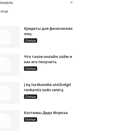
кандалы
татьи
Кредиты для физических
лиц
Статьи
Что такое онлайн займ и
как его получить
Статьи
Į ką turėtumėte atsižvelgti
renkantis sodo centrą
Статьи
Костюмы Деда Мороза
Статьи