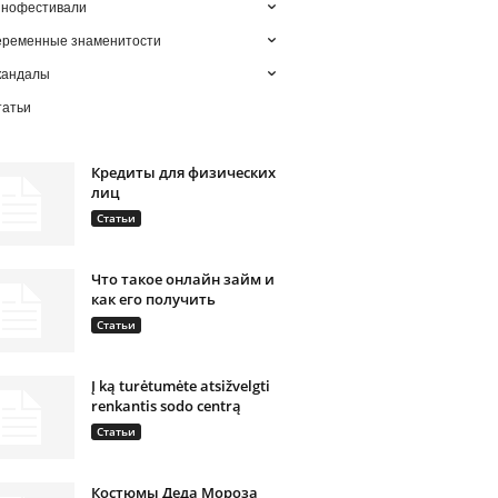
инофестивали
еременные знаменитости
кандалы
татьи
Кредиты для физических
лиц
Статьи
Что такое онлайн займ и
как его получить
Статьи
Į ką turėtumėte atsižvelgti
renkantis sodo centrą
Статьи
Костюмы Деда Мороза