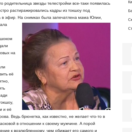
К
что родительница звезды телестройки все-таки появилась
ыстро растиражировались кадры из токшоу под
Б
а в эфир.
На снимках была запечатлена мама Юлии,
С
мала
С
 шоком
дали
ковых на
или
вить её
тно,
ить
ради
токшоу,
и и её
ова. Ведь брюнетка, как известно, не желает что-то в
ласковой в отношении к своему мужчине. А порой
ение к возлюбленному, чем обижает его самого и