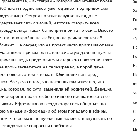
Ефременкова, «инстаграм» которой насчитывает более
Зв
300 тысяч подписчиков, уже год живет под прицелами
За
видеокамер. Острая на язык девушка никогда не
Ро
сдерживает своих эмоций, и готова говорить всем
Зн
правду в лицо, какой бы неприятной та не была. Вместе
с тем, она крайне не любит, когда речь касается её
Лу
близких. Не секрет, что на проект часто приглашают мам
Но
участников, причем, для этого зачастую даже не нужны
Ре
причины, ведь представители старшего поколения тоже
Но
не прочь засветиться на телеэкранах, а порой даже
о, новость о том, что мать Юли появится перед
Шо
ок. Все дело в том, что поклонникам известно, что
Фа
а, которая, по сути, заменила ей родителей. Девушка
Уч
ки оберегает их от любого лишнего вмешательства со
се
никами Ефременкова всегда старалась общаться на
ожно меньше информации об этом попадало в эфиры.
С
том, что её мать не публичный человек, и впутывать её
Са
 в скандальные вопросы и проблемы.
М