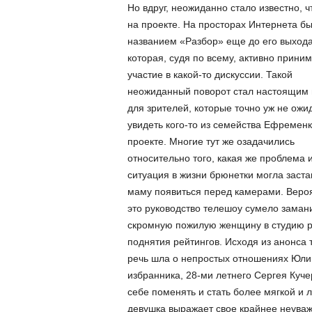
Но вдруг, неожиданно стало известно, 
на проекте. На просторах Интернета б
названием «Разбор» еще до его выход
которая, судя по всему, активно прини
участие в какой-то дискуссии. Такой
неожиданный поворот стал настоящим
для зрителей, которые точно уж не ожи
увидеть кого-то из семейства Ефремен
проекте. Многие тут же озадачились
относительно того, какая же проблема 
ситуация в жизни брюнетки могла заста
маму появиться перед камерами. Вероя
это руководство телешоу сумело заман
скромную пожилую женщину в студию 
поднятия рейтингов. Исходя из анонса 
речь шла о непростых отношениях Юли
избранника, 28-ми летнего Сергея Кучер
себе поменять и стать более мягкой и 
девушка выражает свое крайнее неуваж