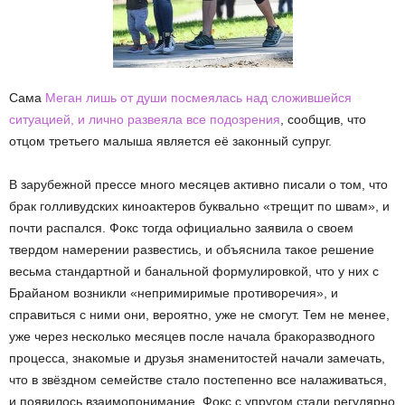
Сама
Меган лишь от души посмеялась над сложившейся
ситуацией, и лично развеяла все подозрения
, сообщив, что
отцом третьего малыша является её законный супруг.
В зарубежной прессе много месяцев активно писали о том, что
брак голливудских киноактеров буквально «трещит по швам», и
почти распался. Фокс тогда официально заявила о своем
твердом намерении развестись, и объяснила такое решение
весьма стандартной и банальной формулировкой, что у них с
Брайаном возникли «непримиримые противоречия», и
справиться с ними они, вероятно, уже не смогут. Тем не менее,
уже через несколько месяцев после начала бракоразводного
процесса, знакомые и друзья знаменитостей начали замечать,
что в звёздном семействе стало постепенно все налаживаться,
и появилось взаимопонимание. Фокс с упругом стали регулярно