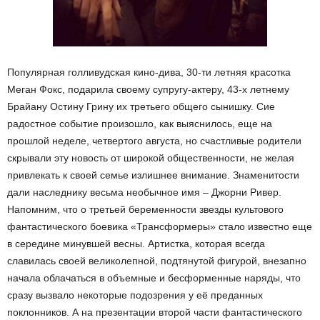
Популярная голливудская кино-дива, 30-ти летняя красотка
Меган Фокс, подарила своему супругу-актеру, 43-х летнему
Брайану Остину Грину их третьего общего сынишку. Сие
радостное событие произошло, как выяснилось, еще на
прошлой неделе, четвертого августа, но счастливые родители
скрывали эту новость от широкой общественности, не желая
привлекать к своей семье излишнее внимание. Знаменитости
дали наследнику весьма необычное имя – Джорни Ривер.
Напомним, что о третьей беременности звезды культового
фантастического боевика «Трансформеры» стало известно еще
в середине минувшей весны. Артистка, которая всегда
славилась своей великолепной, подтянутой фигурой, внезапно
начала облачаться в объемные и бесформенные наряды, что
сразу вызвало некоторые подозрения у её преданных
поклонников. А на презентации второй части фантастического