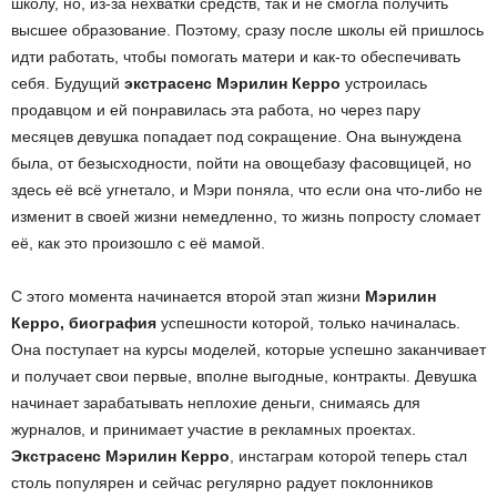
школу, но, из-за нехватки средств, так и не смогла получить
высшее образование. Поэтому, сразу после школы ей пришлось
идти работать, чтобы помогать матери и как-то обеспечивать
себя. Будущий
экстрасенс Мэрилин Керро
устроилась
продавцом и ей понравилась эта работа, но через пару
месяцев девушка попадает под сокращение. Она вынуждена
была, от безысходности, пойти на овощебазу фасовщицей, но
здесь её всё угнетало, и Мэри поняла, что если она что-либо не
изменит в своей жизни немедленно, то жизнь попросту сломает
её, как это произошло с её мамой.
С этого момента начинается второй этап жизни
Мэрилин
Керро, биография
успешности которой, только начиналась.
Она поступает на курсы моделей, которые успешно заканчивает
и получает свои первые, вполне выгодные, контракты. Девушка
начинает зарабатывать неплохие деньги, снимаясь для
журналов, и принимает участие в рекламных проектах.
Экстрасенс Мэрилин Керро
, инстаграм которой теперь стал
столь популярен и сейчас регулярно радует поклонников