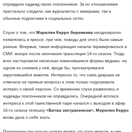
оправдали надежд своих поклонников. За их отношениями
пристально следили, как журналисты с камерами, так и
обычные подписчики в социальных сетях.
Слухи о том, что
Мэрилин Керро беременна
неоднократно
появлялись в прессе, при чем, поводы для этого были самые
разные. Впервые, такая информация начала тиражироваться в
СМИ, вскоре после окончания трансляции 14-го сезона. Тогда
всех насторожили несколько изменившиеся формы ведьмы: на
одном из снимков у неё, вроде бы, просматривался
округлившийся животик. Интересно то, что сама девушка не
отвечала на прямые вопросы и этим только подогревала
интерес к своей персоне. Со временем слухи развеялись и
надежды поклонников не оправдались. Очередной всплеск
интереса к этой таинственной паре начался с выходом в эфир
16-го сезона телешоу
«Битва экстрасенсов», Мэрилин Керро
вновь дала о себе знать.
Поклонники так сильно хотели видеть эту пару вместе, в уже