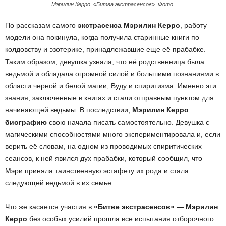
Мэрилин Керро. «Битва экстрасенсов». Фото.
По рассказам самого
экстрасенса Мэрилин Керро
, работу
модели она покинула, когда получила старинные книги по
колдовству и эзотерике, принадлежавшие еще её прабабке.
Таким образом, девушка узнала, что её родственница была
ведьмой и обладала огромной силой и большими познаниями в
области черной и белой магии, Вуду и спиритизма. Именно эти
знания, заключенные в книгах и стали отправным пунктом для
начинающей ведьмы. В последствии,
Мэрилин Керро
биографию
свою начала писать самостоятельно. Девушка с
магическими способностями много экспериментировала и, если
верить её словам, на одном из проводимых спиритических
сеансов, к ней явился дух прабабки, который сообщил, что
Мэри приняла таинственную эстафету их рода и стала
следующей ведьмой в их семье.
Что же касается участия в
«Битве экстрасенсов» — Мэрилин
Керро
без особых усилий прошла все испытания отборочного