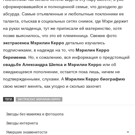
сформировавшейся и полноценной семье, что доходило до
абсурда. Самые отъявленные и любопытные поклонники ее
таланта, отыскав в социальных сетях снимок, где Мэри держит
на руках младенца, тут же приписали ей материнство, хотя
позже выяснилось, что это её племянница. Свежие фото
экстрасенса Мэрилин Керро
детально изучались
подписчиками, в надежде на то, что
Мэрилин Керро
беременна
. Но, к сожалению, вся информация о предстоящей
свадьбе Александра Шепса и Мэрилин Керро
или об
ожидающемся пополнении, остается пока лишь, ничем не
подтвержденными, слухами. А
Мэрилин Керро биографию
свою может менять, как угодно и сколько захочет.
ТЕГИ
ЭКСТРАСЕНС МЭРИЛИН КЕРРО
Звезды без макияжа и фотошопа
Звезды интернета
Умершие знаменитости