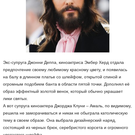
Экс-супруга Джонни Деппа, киноактриса Эмбер Херд отдала
предпочтение своему любимому красному цвету, и появилась
на балу в длинном платье со шлейфом, открытой спиной и
огромным подобием банта в области пятой точки. Дополнял её
образ эффектный золотой венок, который обычно украшает
лики святых.
А вот супруга киноактера Джорджа Клуни – Амаль, по видимому,
решила не заморачиваться и никак не обыграла католическую
тему в своем образе. Она выбрала дизайнерский наряд,
состоящий из черных брюк, серебристого корсета и огромного
цветастого шлейфа.