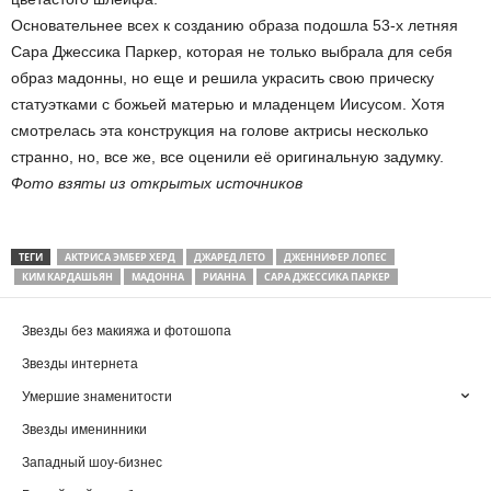
Основательнее всех к созданию образа подошла 53-х летняя
Сара Джессика Паркер, которая не только выбрала для себя
образ мадонны, но еще и решила украсить свою прическу
статуэтками с божьей матерью и младенцем Иисусом. Хотя
смотрелась эта конструкция на голове актрисы несколько
странно, но, все же, все оценили её оригинальную задумку.
Фото взяты из открытых источников
ТЕГИ
АКТРИСА ЭМБЕР ХЕРД
ДЖАРЕД ЛЕТО
ДЖЕННИФЕР ЛОПЕС
КИМ КАРДАШЬЯН
МАДОННА
РИАННА
САРА ДЖЕССИКА ПАРКЕР
Звезды без макияжа и фотошопа
Звезды интернета
Умершие знаменитости
Звезды именинники
Западный шоу-бизнес