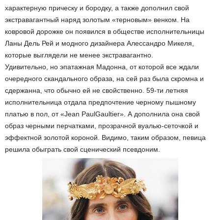
характерную прическу и бородку, а также дополнил свой
экстравагантный наряд золотым «терновым» венком. На
ковровой дорожке он появился в обществе исполнительницы
Ланы Дель Рей и модного дизайнера Алессандро Микеля,
которые выглядели не менее экстравагантно.
Удивительно, но эпатажная Мадонна, от которой все ждали
очередного скандального образа, на сей раз была скромна и
сдержанна, что обычно ей не свойственно. 59-ти летняя
исполнительница отдала предпочтение черному пышному
платью в пол, от «Jean PaulGaultier». А дополнила она свой
образ черными перчатками, прозрачной вуалью-сеточкой и
эффектной золотой короной. Видимо, таким образом, певица
решила обыграть свой сценический псевдоним.