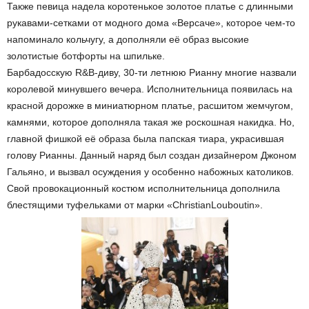
Также певица надела коротенькое золотое платье с длинными
рукавами-сетками от модного дома «Версаче», которое чем-то
напоминало кольчугу, а дополняли её образ высокие
золотистые ботфорты на шпильке.
Барбадосскую R&B-диву, 30-ти летнюю Рианну многие назвали
королевой минувшего вечера. Исполнительница появилась на
красной дорожке в миниатюрном платье, расшитом жемчугом,
камнями, которое дополняла такая же роскошная накидка. Но,
главной фишкой её образа была папская тиара, украсившая
голову Рианны. Данный наряд был создан дизайнером Джоном
Гальяно, и вызвал осуждения у особенно набожных католиков.
Свой провокационный костюм исполнительница дополнила
блестящими туфельками от марки «ChristianLouboutin».