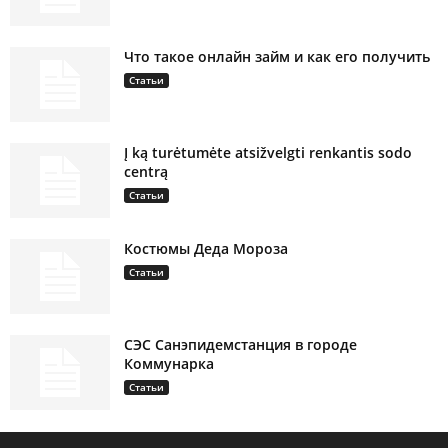
Что такое онлайн займ и как его получить
Статьи
Į ką turėtumėte atsižvelgti renkantis sodo
centrą
Статьи
Костюмы Деда Мороза
Статьи
СЭС Санэпидемстанция в городе
Коммунарка
Статьи