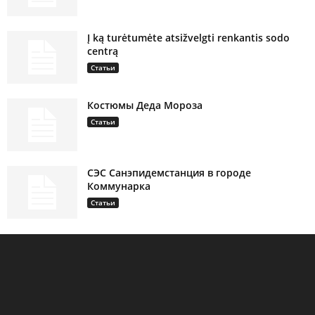
Į ką turėtumėte atsižvelgti renkantis sodo
centrą
Статьи
Костюмы Деда Мороза
Статьи
СЭС Санэпидемстанция в городе
Коммунарка
Статьи