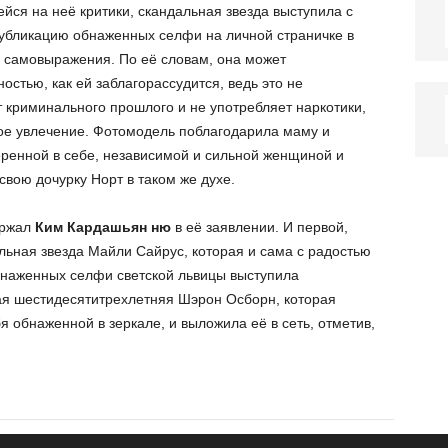
йся на неё критики, скандальная звезда выступила с
публикацию обнаженных селфи на личной страничке в
й самовыражения. По её словам, она может
остью, как ей заблагорассудится, ведь это не
т криминального прошлого и не употребляет наркотики,
ое увлечение. Фотомодель поблагодарила маму и
веренной в себе, независимой и сильной женщиной и
свою дочурку Норт в таком же духе.
ержал
Ким Кардашьян ню
в её заявлении. И первой,
альная звезда Майли Сайрус, которая и сама с радостью
бнаженных селфи светской львицы выступила
ая шестидесятитрехлетняя Шэрон Осборн, которая
 обнаженной в зеркале, и выложила её в сеть, отметив,