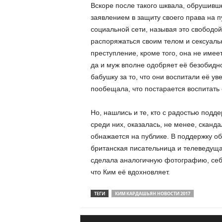
Вскоре после такого шквала, обрушивше
заявлением в защиту своего права на 
социальной сети, называя это свободо
распоряжаться своим телом и сексуальн
преступление, кроме того, она не имее
да и муж вполне одобряет её безобидн
бабушку за то, что они воспитали её у
пообещала, что постарается воспитать 
Но, нашлись и те, кто с радостью подд
среди них, оказалась, не менее, сканд
обнажается на публике. В поддержку о
британская писательница и телеведущ
сделала аналогичную фотографию, себя
что Ким её вдохновляет.
ТЕГИ
КИМ КАРДАШЬЯН НОВОСТИ 2017