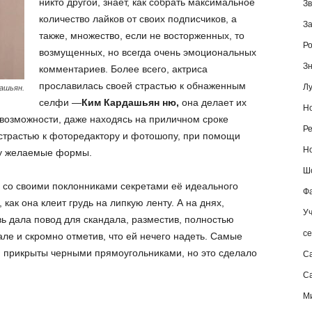
никто другой, знает, как собрать максимальное
Зв
количество лайков от своих подписчиков, а
За
также, множество, если не восторженных, то
Ро
возмущенных, но всегда очень эмоциональных
Зн
комментариев. Более всего, актриса
прославилась своей страстью к обнаженным
Лу
ашьян.
селфи —
Ким Кардашьян ню,
она делает их
Но
 возможности, даже находясь на приличном сроке
Ре
 страстью к фоторедактору и фотошопу, при помощи
Но
лу желаемые формы.
Шо
ь со своими поклонниками секретами её идеального
Фа
как она клеит грудь на липкую ленту. А на днях,
Уч
ь дала повод для скандала, разместив, полностью
се
ле и скромно отметив, что ей нечего надеть. Самые
 прикрыты черными прямоугольниками, но это сделало
С
Са
М