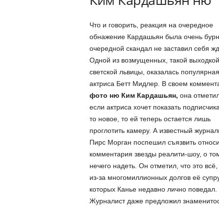
Что и говорить, реакция на очередное
обнажение Кардашьян была очень бурн
очередной скандал не заставил себя жд
Одной из возмущенных, такой выходко
светской львицы, оказалась популярна
актриса Бетт Мидлер. В своем коммент
фото ню Ким Кардашьян,
она отметил
если актриса хочет показать подписчика
то новое, то ей теперь остается лишь
проглотить камеру. А известный журнал
Пирс Морган поспешил съязвить относ
комментария звезды реалити-шоу, о том
нечего надеть. Он отметил, что это всё,
из-за многомиллионных долгов её супру
которых Канье недавно лично поведал.
Журналист даже предложил знаменитос