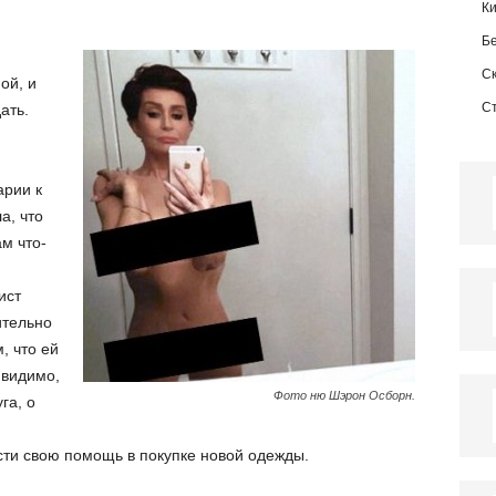
К
Б
С
ой, и
С
ать.
й
я
арии к
а, что
м что-
ист
ительно
, что ей
 видимо,
Фото ню Шэрон Осборн.
га, о
ти свою помощь в покупке новой одежды.