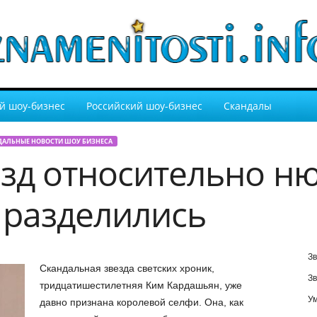
й шоу-бизнес
Российский шоу-бизнес
Скандалы
ДАЛЬНЫЕ НОВОСТИ ШОУ БИЗНЕСА
зд относительно н
разделились
Зв
Скандальная звезда светских хроник,
Зв
тридцатишестилетняя Ким Кардашьян, уже
У
давно признана королевой селфи. Она, как