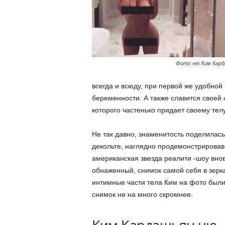
Фото ню Ким Кард
всегда и всюду, при первой же удобной
беременности. А также славится своей
которого частенько придает своему те
Не так давно, знаменитость поделилас
декольте, наглядно продемонстрировав, 
американская звезда реалити -шоу внов
обнаженный, снимок самой себя в зерка
интимные части тела Ким на фото были
снимок не на много скромнее.
Ким Кардашьян ню