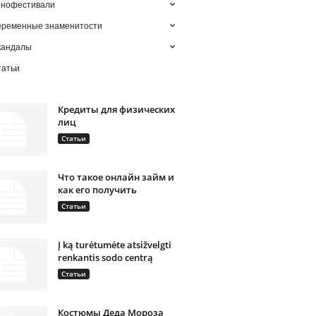
инофестивали
еременные знаменитости
кандалы
татьи
Кредиты для физических
лиц
Статьи
Что такое онлайн займ и
как его получить
Статьи
Į ką turėtumėte atsižvelgti
renkantis sodo centrą
Статьи
Костюмы Деда Мороза