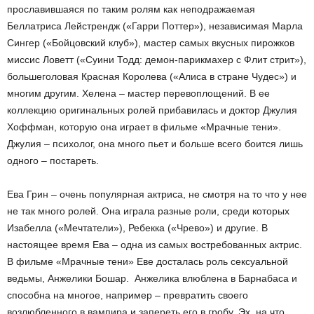
прославившаяся по таким ролям как неподражаемая
Беллатриса Лейстрендж («Гарри Поттер»), независимая Марла
Сингер («Бойцовский клуб»), мастер самых вкусных пирожков
миссис Ловетт («Суини Тодд: демон-парикмахер с Флит стрит»),
большеголовая Красная Королева («Алиса в стране Чудес») и
многим другим. Хелена – мастер перевоплощений. В ее
коллекцию оригинальных ролей прибавилась и доктор Джулия
Хоффман, которую она играет в фильме «Мрачные тени».
Джулия – психолог, она много пьет и больше всего боится лишь
одного – постареть.
Ева Грин – очень популярная актриса, не смотря на то что у нее
не так много ролей. Она играла разные роли, среди которых
Изабелла («Мечтатели»), Ребекка («Чрево») и другие. В
настоящее время Ева – одна из самых востребованных актрис.
В фильме «Мрачные тени» Еве досталась роль сексуальной
ведьмы, Анжелики Бошар. Анжелика влюблена в Барнабаса и
способна на многое, например – превратить своего
возлюбленного в вампира и запереть его в гробу. Эх, на что