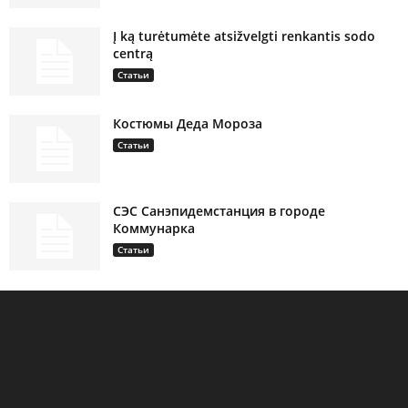
Į ką turėtumėte atsižvelgti renkantis sodo
centrą
Статьи
Костюмы Деда Мороза
Статьи
СЭС Санэпидемстанция в городе
Коммунарка
Статьи