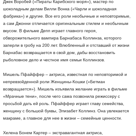
Джек Воробей («Пираты Карибского моря»), мастер по
шоколадным делам Вилли Вонка («Чарли и шоколадная
фабрика») и другие. Все его роли необычные и неповторимые,
а сам Джонни отличается оригинальным стилем и необычным
вкусом. В фильме Депп играет главного героя,
обворожительного вампира Барнабаса Коллинза, которого
заперли в гробу на 200 лет. Влюбленный и отставший от жизни
Барнабас возвращается в свой дом, дабы восстановить
рыболовное дело и честное имя семьи Коллинзов.
Мишель Пфайффер – актриса, известная по неповторимой и
непревзойденной роли Женщины-Кошки («Бетман
возвращается»). Мишель изъявила желание играть в фильме
«Мрачные тени», после чего сама позвонила режиссеру с
просьбой дать ей роль. Пфайффер играет главу семейства,
женщину с большой буквы, Элизабет Коллинз. Она увлекается
макраме, а главное для нее в жизни – семейные ценности.
Хелена Бонем Картер – экстравагантная актриса,