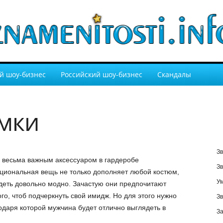
й шоу-бизнес
Российский шоу-бизнес
Скандалы
мки
Зв
я весьма важным аксессуаром в гардеробе
Зв
циональная вещь не только дополняет любой костюм,
У
деть довольно модно. Зачастую они предпочитают
го, чтоб подчеркнуть свой имидж. Но для этого нужно
Зв
одаря которой мужчина будет отлично выглядеть в
За