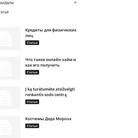
кандалы
татьи
Кредиты для физических
лиц
Статьи
Что такое онлайн займ и
как его получить
Статьи
Į ką turėtumėte atsižvelgti
renkantis sodo centrą
Статьи
Костюмы Деда Мороза
Статьи