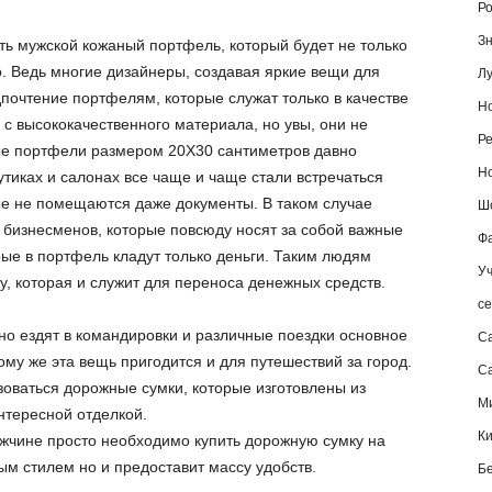
Ро
Зн
ть мужской кожаный портфель, который будет не только
 Ведь многие дизайнеры, создавая яркие вещи для
Лу
почтение портфелям, которые служат только в качестве
Но
 с высококачественного материала, но увы, они не
Ре
ые портфели размером 20Х30 сантиметров давно
Но
тиках и салонах все чаще и чаще стали встречаться
е не помещаются даже документы. В таком случае
Шо
я бизнесменов, которые повсюду носят за собой важные
Фа
рые в портфель кладут только деньги. Таким людям
Уч
, которая и служит для переноса денежных средств.
се
о ездят в командировки и различные поездки основное
С
му же эта вещь пригодится и для путешествий за город.
Са
зоваться дорожные сумки, которые изготовлены из
М
нтересной отделкой.
К
жчине просто необходимо купить дорожную сумку на
ым стилем но и предоставит массу удобств.
Б